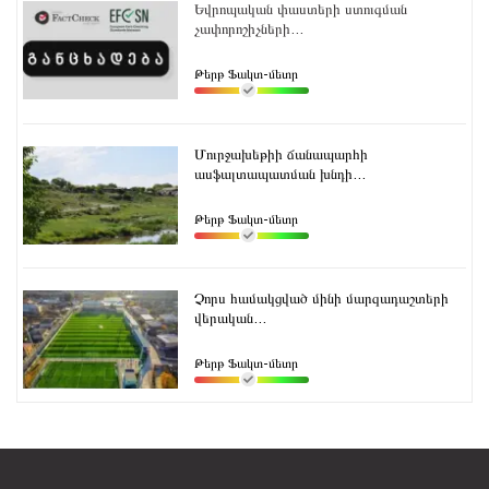
Եվրոպական փաստերի ստուգման
չափորոշիչների...
Թերթ Ֆակտ-մետր
Մուրջախեթիի ճանապարհի
ասֆալտապատման խնդի...
Թերթ Ֆակտ-մետր
Չորս համակցված մինի մարզադաշտերի
վերական...
Թերթ Ֆակտ-մետր