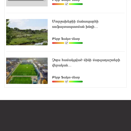
Մուրջախեթիի ճանապարհի
ասֆալտապատման խնդի...
Թերթ Ֆակտ-մետր
Չորս համակցված մինի մարզադաշտերի
վերական...
Թերթ Ֆակտ-մետր