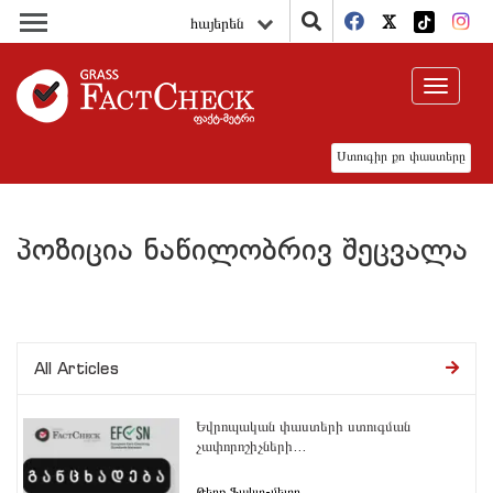
հայերեն
Toggle
navigat
Ստուգիր քո փաստերը
პოზიცია ნაწილობრივ შეცვალა
All Articles
Եվրոպական փաստերի ստուգման
չափորոշիչների...
Թերթ Ֆակտ-մետր