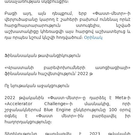
անաչառության սկզբունքին։
Բացի այդ, այն դեպքում, երբ «Փաստ-մետր»-ի
վերլուծաբանը կարող է շահերի բախում ունենալ որևէ
հարց/հայտարարություն
ստուգելիս
, նշված
աշխատակիցը կհեռացվի այս հարցով աշխատելուց և
դա
որպես նշում կնշվի հոդվածում։
Օրինակ
Ֆինանսական թափանցիկություն
«Վրաստանի բարեփոխումների ասոցիացիայի»
ֆինանսական հաշվետվություն
՝
2022 թ
Ոչ նյութական աջակցություն
2022 թվականին «Փաստ-մետր»-ը դարձել է Meta-ի
«Accelerator Challenge»-ի մասնակից, որի
շրջանակներում Blue Engine ընկերությունը 100 օրով
օգնել է «
Փաստ մետր
»-ին բարելավել իր
հաղորդակցությունը։
Տեղեկությունը թարմացվել է 2023 թվականի