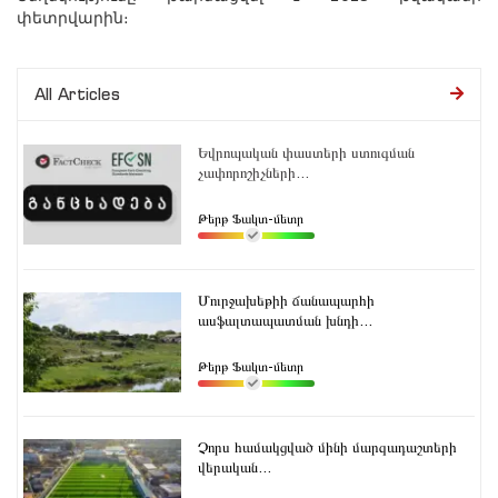
փետրվարին։
All Articles
Եվրոպական փաստերի ստուգման
չափորոշիչների...
Թերթ Ֆակտ-մետր
Մուրջախեթիի ճանապարհի
ասֆալտապատման խնդի...
Թերթ Ֆակտ-մետր
Չորս համակցված մինի մարզադաշտերի
վերական...