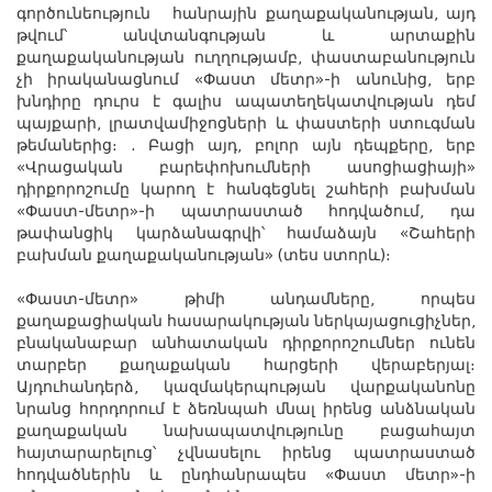
գործունեություն
հանրային քաղաքականության,
այդ
թվում՝
անվտանգության և արտաքին
քաղաքականության ուղղությամբ, փաստաբանություն
չի իրականացնում
«Փաստ մետր»-ի
անունից, երբ
խնդիրը դուրս է գալիս ապատեղեկատվության
դեմ
պայքարի, լրատվամիջոցների և փաստերի ստուգման
թեմաներից։ . Բացի այդ, բոլոր այն դեպքերը, երբ
«Վրացական բարեփոխումների ասոցիացիայի»
դիրքորոշումը կարող է հանգեցնել շահերի բախման
«Փաստ-մետր»-ի պատրաստած հոդվածում, դա
թափանցիկ կարձանագրվի՝ համաձայն «Շահերի
բախման քաղաքականության» (տես ստորև)։
«Փաստ-մետր» թիմի անդամները, որպես
քաղաքացիական հասարակության ներկայացուցիչներ,
բնականաբար անհատական ​​դիրքորոշումներ ունեն
տարբեր քաղաքական հարցերի վերաբերյալ։
Այդուհանդերձ, կազմակերպության վարքականոնը
նրանց հորդոր
ում է
ձեռնպահ մնալ իրենց անձնական
քաղաքական նախապատվությունը բացահայտ
հայտարարելուց՝ չվնասելու իրենց պատրաստած
հոդվածներին և ընդհանրապես «
Փաստ մետր
»
-ի