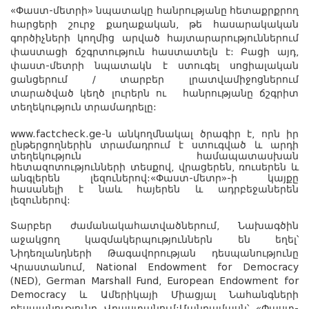
«Փաստ-մետրի» նպատակը հանրությանը հետաքրքրող
հարցերի շուրջ քաղաքական, թե հասարակական
գործիչների կողմից արված հայտարարություններում
փաստացի ճշգրտություն հաստատելն է: Բացի այդ,
փաստ-մետրի նպատակն է ստուգել սոցիալական
ցանցերում / տարբեր լրատվամիջոցներում
տարածված կեղծ լուրերն ու հանրությանը ճշգրիտ
տեղեկություն տրամադրելը:
www.factcheck.ge-ն անկողմնակալ ծրագիր է, որն իր
ընթերցողներին տրամադրում է ստուգված և արդի
տեղեկություն համապատասխան
հետազոտությունների տեսքով, վրացերեն, ռուսերեն և
անգլերեն լեզուներով:«Փաստ-մետր»-ի կայքը
հասանելի է նաև հայերեն և ադրբեջաներեն
լեզուներով:
Տարբեր ժամանակահատվածներում,
Նախագծին
աջակցող կազմակերպություններն են եղել՝
Նիդեռլանդների Թագավորության դեսպանությունը
Վրաստանում, National Endowment for Democracy
(NED), German Marshall Fund, European Endowment for
Democracy և Ամերիկայի Միացյալ Նահանգների