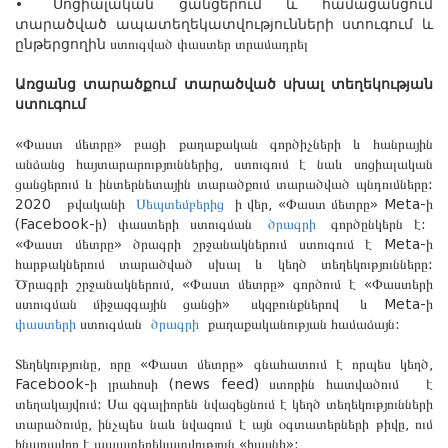
•
Սոցիալական ցանցերում և համացանցում
տարածված ապատեղեկատվությունների ստուգում և
ընթերցողին
ստուգված փաստեր տրամադրել
Առցանց տարածքում տարածված սխալ տեղեկության
ստուգում
«
Փաստ մետրը
»
բացի քաղաքական գործիչների և հանրային
անձանց հայտարարություններից
,
ստուգում է նաև սոցիալական
ցանցերում և ինտերնետային տարածքում տարածված պնդումները
:
2020
թվականի
Սեպտեմբերից
ի վեր
, «
Փաստ մետրը
» Meta-
ի
(Facebook-
ի
)
փաստերի ստուգման
ծրագրի
գործընկերն է
:
«
Փաստ մետրը
»
ծրագրի շրջանակներում ստուգում է
Meta-
ի
հարթակներում տարածված սխալ և կեղծ տեղեկությունները
:
Ծրագրի շրջանակներում
, «
Փաստ մետրը
»
գործում է
«
Փաստերի
ստուգման միջազգային ցանցի
»
սկզբունքներով
և
Meta-
ի
փաստերի
ստուգման
ծրագրի
քաղաքականության համաձայն
:
Տեղեկությունը
,
որը
«
Փաստ մետրը
»
գնահատում է որպես կեղծ
,
Facebook-
ի լրահոսի
(news feed)
ստորին հատվածում
է
տեղակայվում
:
Սա զգալիորեն նվազեցնում է կեղծ տեղեկությունների
տարածումը
,
ինչպես նաև նվազում է այն օգտատերների թիվը
,
ում
հնարավոր է ապատեղեկատվություն
«
հասնի
»: