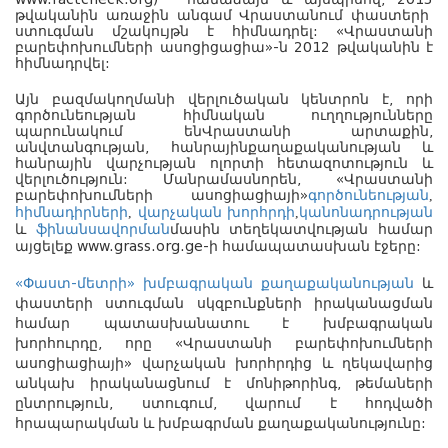
www.factcheck.org)
համաձայն
և այսպիսով,
2013
թվականին առաջին անգամ Վրաստանում փաստերի
ստուգման մշակույթն է հիմնադրել: «Վրաստանի
բարեփոխումների ասոցիցացիա»-ն
2012
թվականին է
հիմնադրվել:
Այն բազմակողմանի վերլուծական կենտրոն է, որի
գործունեության հիմնական ուղղությունները
պարունակում ենՎրաստանի արտաքին,
անվտանգության, հանրային
քաղաքականության և
հանրային վարչության ոլորտի հետազոտություն և
վերլուծություն: Մանրամասնորեն, «Վրաստանի
գործունեության
,
բարեփոխումների ասոցիացիայի»
հիմնադիրների
,
վարչական խորհրդի
,
կանոնադրության
և
ֆինանսավորման
մասին տեղեկատվության համար
այցելեք
www.grass.org.ge
-ի համապատասխան էջերը:
«Փաստ-մետրի» խմբագրական քաղաքականության
և
փաստերի ստուգման սկզբունքների իրականացման
համար պատասխանատու է խմբագրական
խորհուրդը, որը «Վրաստանի բարեփոխումների
ասոցիացիայի» վարչական խորհրդից և ղեկավարից
անկախ իրականացնում է մոնիթորինգ, թեմաների
ընտրություն, ստուգում, վարում է հոդվածի
հրապարակման և խմբագրման քաղաքականությունը: