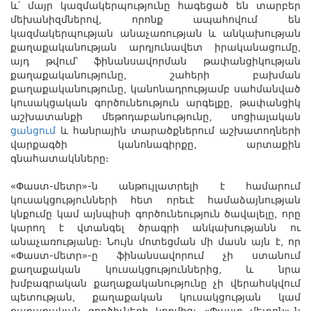
և՛ մայր կազմակերպությունը հագեցած են տարբեր
մեխանիզմներով, որոնք ապահովում են
կազմակերպության անաչառության և անկախության
քաղաքականության արդյունավետ իրականացումը,
այդ թվում՝ ֆինանսավորման թափանցիկության
քաղաքականություն
ը
, շահերի բախման
քաղաքականություն
ը
, կանոնադրությամբ սահմանված
կուսակցական գործունեություն
արգելքը
, թափանցիկ
աշխատանքի մեթոդ
աբանությունը
, սոցիալական
ցանց
ում
և հանրային տարածքներում աշխատողների
վարքագծի կանոնագիրք
ը
, արտաքին
գնահատ
ակնները
։
«Փաստ-մետր»-ն անթույլատրելի է համարում
կուսակցությունների հետ որեւէ համաձայնության
կնքումը կամ այնպիսի գործունեություն ծավալելը, որը
կարող է վտանգել ծրագրի անկախությ
ա
նն ու
անաչառությ
ա
նը։ Նույն մոտեցման մի մասն այն է, որ
«Փաստ-մետր»-ը ֆինանսավորում չի ստանում
քաղաքական կուսակցություններից, և նրա
խմբագրական քաղաքականությունը չի վերահսկվում
պետության, քաղաքական կուսակցության կամ