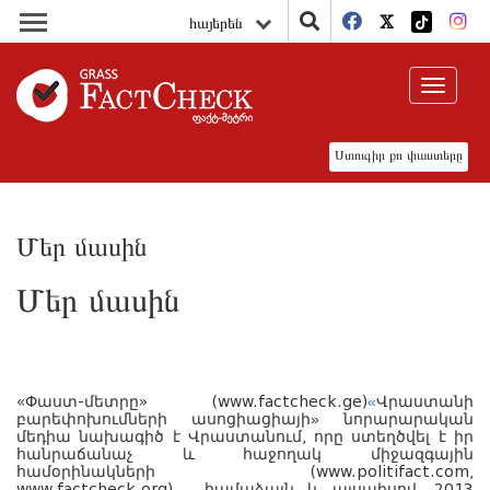
հայերեն
Toggle
navigat
Ստուգիր քո փաստերը
Մեր մասին
Մեր մասին
«
Վրաստանի
«
Փաստ
-
մետրը
» (www.factcheck.ge)
բարեփոխումների
ասոցիացիայի
»
նորարարական
մեդիա
նախագիծ
է
Վրաստանում
,
որը
ստեղծվել
է
իր
հանրաճանաչ
և
հաջողակ
միջազգային
համօրինակների
(www.politifact.com,