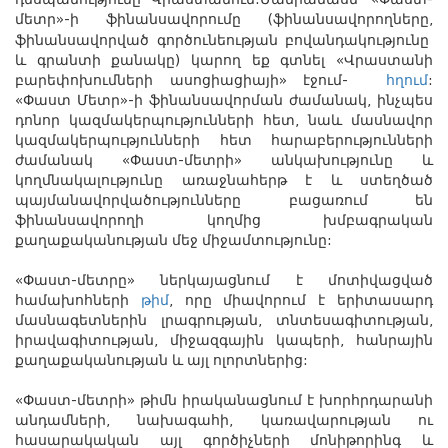
դեսպանությունը Վրաստանում:Մանրամասն՝ «Փաստ-
մետր»-ի ֆինանսավորումը (ֆինանսավորողները,
ֆինանսավորված գործունեության բովան
դակությունը
և գրանտի քանակը) կարող եք գտնել «Վրաստանի
բարեփոխումների ասոցիացիայի» էջում-
հղում
:
«Փաստ Մետր»-ի
ֆինանսավորման ժամանակ, ինչպես
դոնոր կազմակերպությունների
հետ, նաև մասնավոր
կազմակերպությունների հետ հարաբերությունների
ժամանակ «Փաստ-մետրի» անկախությունը և
կողմնակալությունը առաջնահերթ է և ստեղծած
պայմանավորվածությունները բացառում են
ֆինանսավորողի կողմից խմբագրական
քաղաքականության մեջ միջամտությունը:
«Փաստ-մետրը» ներկայացնում է մոտիվացված
համախոհների
թիմ
, որը միավորում է երիտասարդ
մասնագետներին լրագրության, տնտեսագիտության,
իրավագիտության, միջազգային կապերի, հանրային
քաղաքականության և այլ ոլորտներից:
«Փաստ-մետրի» թիմն իրականացնում է խորհրդարանի
անդամների, նախագահի, կառավարության ու
հասարակական այլ գործիչների մոնիթորինգ և