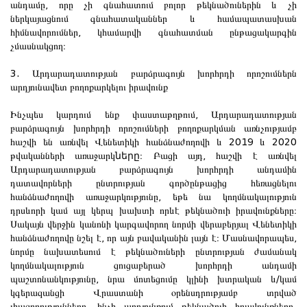
անդամը, որը չի գնահատում բոլոր թեկնածուներին և չի
ներկայացնում գնահատականներ և համապատասխան
հիմնավորումներ, կհամարվի գնահատման ընթացակարգին
չմասնակցող։
3. Արդարադատության բարձրագույն խորհրդի որոշումներն
արդյունավետ բողոքարկելու իրավունք
Ինչպես կարդում ենք փաստաթղթում, Արդարադատության
բարձրագույն խորհրդի որոշումների բողոքարկման առնչությամբ
հաշվի են առնվել Վենետիկի հանձնաժողովի և 2019 և 2020
թվականների առաջարկ
ները
։ Բացի այդ, հաշվի է առնվել
Արդարադատության բարձրագույն խորհրդի անդամին
դատավորների ընտրության գործընթացից հեռացնելու
հանձնաժողովի առաջարկությունը, եթե նա կողմնակալություն
դրսևորի կամ այլ կերպ խախտի որևէ թեկնածուի իրավունքները։
Սակայն վերջին կանոնի կարգավորող նորմի վերաբերյալ Վենետիկի
հանձնաժողովը նշել է, որ այն բավականին լայն է։ Մասնավորապես,
նորմը նախատեսում է թեկնածուների ընտրության ժամանակ
կողմնակալություն ցուցաբերած խորհրդի անդամի
պաշտոնանկությունը, նրա մոտեցումը կլինի խտրական և/կամ
կգերազանցի Վրաստանի օրենսդրությամբ տրված
լիազորությունները, ինչի արդյունքում թեկնածուի իրավունքները.