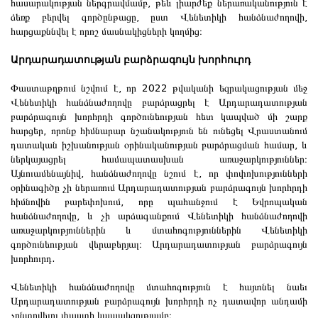
հասարակության ներգրավմամբ, թեև լիարժեք ներառականություն է
ձեռք բերվել գործընթացը, ըստ Վենետիկի հանձնաժողովի,
հարցաքննվել է որոշ մասնակիցների կողմից։
Արդարադատության բարձրագույն խորհուրդ
Փաստաթղթում նշվում է, որ 2022 թվականի եզրակացության մեջ
Վենետիկի հանձնաժողովը բարձրացրել է Արդարադատության
բարձրագույն խորհրդի գործունեության հետ կապված մի շարք
հարցեր, որոնք հիմնարար նշանակություն են ունեցել Վրաստանում
դատական իշխանության օրինականության բարձրացման համար, և
ներկայացրել համապատասխան առաջարկություններ։
Այնուամենայնիվ, հանձնաժողովը նշում է, որ փոփոխությունների
օրինագիծը չի ներառում Արդարադատության բարձրագույն խորհրդի
հիմնովին բարեփոխում, որը պահանջում է Եվրոպական
հանձնաժողովը, և չի արձագանքում Վենետիկի հանձնաժողովի
առաջարկություններին և մտահոգություններին Վենետիկի
գործունեության վերաբերյալ։ Արդարադատության բարձրագույն
խորհուրդ.
Վենետիկի հանձնաժողովը մտահոգություն է հայտնել նաեւ
Արդարադատության բարձրագույն խորհրդի ոչ դատավոր անդամի
չընտրվելու փաստի կապակցությամբ։