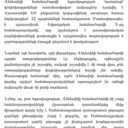
Վենետիկի հանձնաժողովի եզրակացության համաձայն՝
փոփոխությունների ուսումնասիրված նախագիծը մշակվել է
Վրաստանին ԵՄ թեկնածուի կարգավիճակ ստանալու համար
ներկայացված 12 պայմանների համատեքստում։ Մասնավորապես,
ի պատասխան Եվրոպական հանձնաժողովի 3-րդ
հանձնարարականի, որը պահանջում է դատաիրավական
բարեփոխումների թափանցիկ և արդյունավետ ռազմավարության և
գործողությունների ծրագրի ընդունում և իրականացում։
Նորմերի այն հատվածը, որի վերաբերյալ Վենետիկի հանձնաժողովն
արդեն առաջարկություններ էր ներկայացրել, օրինագիծն
ընդհանրապես չի շոշափել, սակայն շոշափվել է մի մասի վրա, թեև
առաջարկությունները փոփոխություններով հաշվի չեն առնվել։
Փաստաթղթի համաձայն՝ մինչ այժմ Վենետիկի հանձնաժողովի
կողմից տրված հանձնարարականներն արտացոլված են օրենքի
նախագծի միայն մի քանի նորմերում։
Նշենք, որ, ըստ եզրակացության, Վենետիկի հանձնաժողովի մի շարք
հանձնարարականների չկատարման պատճառներից մեկը
վրացական կողմը նշել է Սահմանադրական դատարանում ընթացող
գործերի քննարկումը։ Հարկ է ընդգծել, որ Սահմանադրական
դատարանում գործի ընթացքը չի խանգարում խորհրդարանին
փոփոխություններ կատարել օրենքի նորմերի մեջ, որոնք