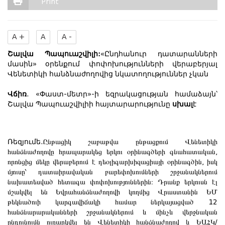
Print
A +
A
A -
Շալվա Պապուաշվիլի:
«Ընդհանուր դատարանների
մասին» օրենքում փոփոխությունների վերաբերյալ
Վենետիկի հանձնաժողովից
նկատողություններ
չկան
Վ
ճիռ
. «Փաստ-մետր»-ի եզրակացության համաձայն՝
Շալվա Պապուաշվիլիի հայտարարությունը
սխալ
է
Ռեզյումե.
Ընթացիկ շաբաթվա ընթացքում Վենետիկի
հանձնաժողովը հրապարակեց երկու օրինագծերի գնահատական,
որոնցից մեկը վերաբերում է դեօլիգարխիզացիայի օրինագծին, իսկ
մյուսը՝ դատաիրավական բարեփոխումների շրջանակներում
նախատեսված հետագա փոփոխություններին։ Դրանք երկուսն էլ
մշակվել են Եվրահանձնաժողովի կողմից Վրաստանին ԵՄ
թեկնածուի կարգավիճակի համար ներկայացված 12
հանձնարարականների շրջանակներում և մինչև վերջնական
ընդունումն ուղարկվել են Վենետիկի հանձնաժողով և ԵԱՀԿ/