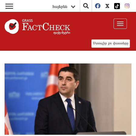
հայերեն
Toggle
navigat
Ստուգիր քո փաստերը