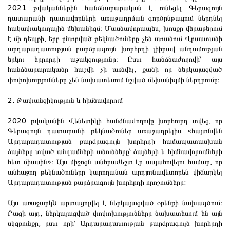
2021 թվականներին հանձնարարական է ունեցել Գերագույն
դատարանի դատավորների առաջադրման գործընթացում ներդնել
հակափակուղային մեխանիզմ։ Մասնավորապես, խոսքը վերաբերում
է մի դեպքի, երբ ընտրված թեկնածուները չեն ստանում Վրաստանի
արդարադատության բարձրագույն խորհրդի լիիրավ անդամության
երկու երրորդի աջակցությունը։ Ըստ հանձնաժողովի՝ այս
հանձնարարականը հաշվի չի առնվել, քանի որ ներկայացված
փոփոխությունները չեն նախատեսում նշված մեխանիզմի ներդրումը։
2. Թափանցիկություն և հիմնավորում
2020 թվականին Վենետիկի հանձնաժողովը խորհուրդ տվեց, որ
Գերագույն դատարանի թեկնածուներ առաջադրելիս «հայտնվեն
Արդարադատության բարձրագույն խորհրդի համապատասխան
ձայները տված անդամների անունները՝ ձայների և հիմնավորումների
հետ միասին»։ Այս միջոցն անհրաժեշտ էր ապահովելու համար, որ
անհաջող թեկնածուները կարողանան արդյունավետորեն վիճարկել
Արդարադատության բարձրագույն խորհրդի որոշումները:
Այս առաջարկ
ն
արտացոլվել է ներկայացված օրենքի նախագծում։
Բացի այդ, ներկայացված փոփոխությունները նախատեսում են այն
սկզբունքը, ըստ որի՝ Արդարադատության բարձրագույն խորհրդի