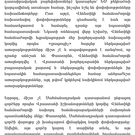
դատաիրավական բարեփոխումներ) կատարելու՝ ԵՄ թեկնածուի
կարգավիճակ ստանալու համար, ինչպես նշել են փոփոխությունները
նախաձեռնողները։ Ըստ այդմ, Վենետիկի հանձնաժողովը
նախատեսվող փոփոխությունները գնահատել է նաև այս
համատեքստում և համարել դրանք այս նպատակին
համապատասխան։ Նկատի ունենալով վերը նշվածը, Վենետիկի
հանձնաժողովի եզրակացության մեջ խորհրդարանի նախագահի
կողմից որպես «լրացուցիչ» հարցեր ներկայացված
առաջարկությունները ճիշտ չէ և տպավորություն է ստեղծում, որ
դրանք աննշան են։ Փաստորեն, Վենետիկի հանձնաժողովն
առաջնորդվել է Վրաստանի խորհրդարանին ներկայացված
բացատրական քարտով և ներկայացրել փոփոխություններն իր
նպատակին համապատասխանեցնելու համար անհրաժեշտ
առաջարկություններ, այդ թվում՝ կրկնելով նախկինում ներկայացված
առաջարկությունները։
Երրորդ, ճիշտ չէ Սահմանադրական դատարանում ընթացող
գործերը որպես Վրաստանի իշխանությունների կողմից Վենետիկի
հանձնաժողովի նախորդ հանձնարարականների ձախողման
պատճառներից մեկը: Փաստորեն, Սահմանադրական դատարանում
գործի վարույթը չի խանգարում վիճարկվող նորմի փոփոխությանը։
Ավելին, այս գործը կարող է տարիներ տեւել, եւ այս
տրամաբանությամբ դատական ​​բարեփոխումների իրականացումը