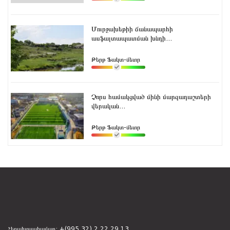
Մուրջախեթիի ճանապարհի
ասֆալտապատման խնդի...
Թերթ Ֆակտ-մետր
Չորս համակցված մինի մարզադաշտերի
վերական...
Թերթ Ֆակտ-մետր
Հեռախոսահամար:
+(995 32) 2 22 29 13