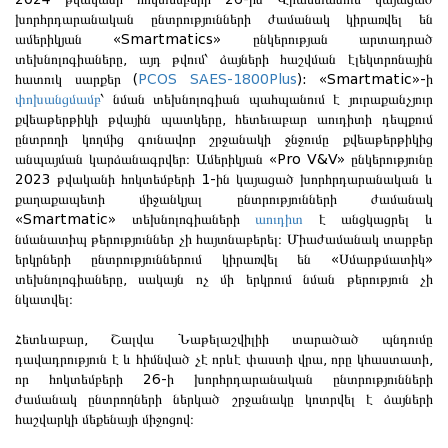
խորհրդարանական ընտրությունների ժամանակ կիրառվել են
ամերիկյան «Smartmatics» ընկերության արտադրած
տեխնոլոգիաները, այդ թվում՝ ձայների հաշվման էլեկտրոնային
հատուկ սարքեր (
PCOS SAES-1800Plus
): «Smartmatic»-ի
փոխանցմամբ
՝ նման տեխնոլոգիան պահպանում է յուրաքանչյուր
քվեաթերթիկի թվային պատկերը, հետեւաբար աուդիտի դեպքում
ընտրողի կողմից գունավոր շրջանակի ջնջումը քվեաթերթիկից
անպայման կարձանագրվեր։ Ամերիկյան «Pro V&V» ընկերությունը
2023 թվականի հոկտեմբերի 1-ին կայացած խորհրդարանական և
քաղաքապետի միջանկյալ ընտրությունների ժամանակ
«Smartmatic» տեխնոլոգիաների
աուդիտ
է անցկացրել և
նմանատիպ թերություններ չի հայտնաբերել։ Միաժամանակ տարբեր
երկրների ընտրություններում կիրառվել են «Սմարթմատիկ»
տեխնոլոգիաները, սակայն ոչ մի երկրում նման թերություն չի
նկատվել։
Հետևաբար, Շալվա Նաթելաշվիլիի տարածած պնդումը
դավադրություն է և հիմնված չէ որևէ փաստի վրա, որը կհաստատի,
որ հոկտեմբերի 26-ի խորհրդարանական ընտրությունների
ժամանակ ընտրողների ներկած շրջանակը կոտրվել է ձայների
հաշվարկի մեքենայի միջոցով։