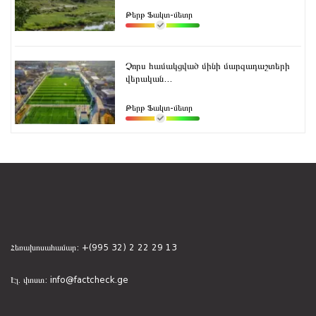
Թերթ Ֆակտ-մետր
Չորս համակցված մինի մարզադաշտերի
վերական...
Թերթ Ֆակտ-մետր
Հեռախոսահամար:
+(995 32) 2 22 29 13
Էլ. փոստ:
info@factcheck.ge