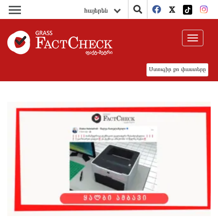
հայերեն
Toggle
navigat
Ստուգիր քո փաստերը