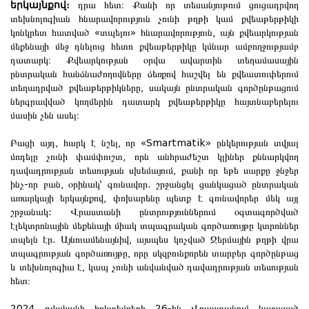
երկայնքով։
դրա հետ։ Քանի որ տեսանյութում ցուցադրվող
տեխնոլոգիան հնարավորություն չունի թղթի կամ քվեաթերթիկի
կոնկրետ հատված «տպելու» հնարավորություն, այն քվեարկության
մեքենայի մեջ դնելուց հետո քվեաթերթիկը կմնար ամբողջությամբ
դատարկ։ Քվեարկության օրվա ավարտին տեղամասային
ընտրական հանձնաժողովները ձեռքով հաշվել են քվեատուփերում
տեղադրված քվեաթերթիկները, սակայն ընտրական գործընթացում
ներգրավված կողմերին դատարկ քվեաթերթիկը հայտնաբերելու
մասին չեն ասել։
Բացի այդ, հարկ է նշել, որ «Smartmatik» ընկերության տվյալ
մոդելը չունի փամփուշտ, որն անհրաժեշտ կլիներ քննարկվող
դավադրության տեսության սխեմայում, քանի որ եթե սարքը ջնջեր
ինչ-որ բան, օրինակ՝ գունավոր. շրջանցել ցանկացած ընտրական
առարկայի երկայնքով, փոխարենը պետք է գունավորեր մեկ այլ
շրջանակ: Վրաստանի ընտրություններում օգտագործված
էլեկտրոնային մեքենայի միակ տպագրական գործառույթը կտրոններ
տպելն էր. Այնուամենայնիվ, այսպես կոչված Ջերմային թղթի վրա
տպագրության գործառույթը, որը սկզբունքորեն տարբեր գործընթաց
և տեխնոլոգիա է, կապ չունի անվանված դավադրության տեսության
հետ։
2024 թվականի հոկտեմբերի 26-ին Վրաստանում կայացած