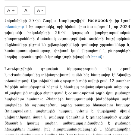
A +
A
A -
Հոկտեմբերի 27-ին Շալվա Նաթելաշվիլին Facebook-ի իր էջում
տեսանյութ
է հրապարակել, որի հիման վրա նա պնդում է, որ 2024
թվականի հոկտեմբերի 26-ին կայացած խորհրդարանական
ընտրությունների ժամանակ օգտագործված ձայների հաշվարկման
մեքենաները ջնջում են քվեաթերթիկների գունավոր շրջանակները և,
համապատասխանաբար, փոխում կամ վերացնում է ընտրողների
կողմից արձանագրված կտակը (արխիվացված
հղում
):
Նաթելաշվիլին գրառման նկարագրության մեջ գրում
է.«Ժամանակակից տեխնոլոգիայով ամեն ինչ հնարավոր է! Կիսվեք
տեսանյութով։ Այս տեխնիկան գոյություն ունի ավելի քան 12 տարի»:
Ինքնին տեսանյութում հնչում է հետևյալ բովանդակության տեքստը.
«Լազերային տպիչը ջերմություն է օգտագործում թղթի վրա թանաքը
հալեցնելու համար»։ Քեմբրիջի համալսարանի ինժեներներն այժմ
լազերներ են օգտագործում թղթից թանաքը հեռացնելու համար:
Յուրաքանչյուր լազերային իմպուլս տևում է վայրկյանի միայն
միլիարդերորդ մասը և թանաքը վերածում է գոլորշիացված գազի:
Տեսանելի կանաչ լազերը ամենաարդյունավետն է թանաքը
հեռացնելու համար, իսկ ուլտրամանուշակագույն և ինֆրակարմիր