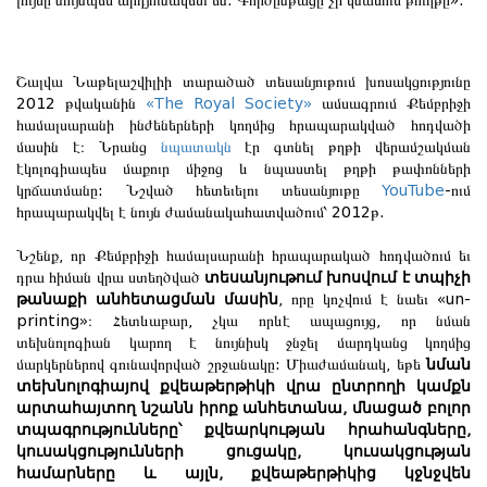
լույսը նույնպես արդյունավետ են: Գործընթացը չի վնասում թուղթը»:
Շալվա Նաթելաշվիլիի տարածած տեսանյութում խոսակցությունը
2012 թվականին
«The Royal Society»
ամսագրում Քեմբրիջի
համալսարանի ինժեներների կողմից հրապարակված հոդվածի
մասին է։ Նրանց
նպատակն
էր գտնել թղթի վերամշակման
էկոլոգիապես մաքուր միջոց և նպաստել թղթի թափոնների
կրճատմանը: Նշված հետեւելու տեսանյութը
YouTube
-ում
հրապարակվել է նույն ժամանակահատվածում՝ 2012թ.
Նշենք, որ Քեմբրիջի համալսարանի հրապարակած հոդվածում եւ
դրա հիման վրա ստեղծված
տեսանյութում խոսվում է տպիչի
թանաքի անհետացման մասին
, որը կոչվում է նաեւ «un-
printing»։ Հետևաբար, չկա որևէ ապացույց, որ նման
տեխնոլոգիան կարող է նույնիսկ ջնջել մարդկանց կողմից
մարկերներով գունավորված շրջանակը: Միաժամանակ, եթե
նման
տեխնոլոգիայով քվեաթերթիկի վրա ընտրողի կամքն
արտահայտող նշանն իրոք անհետանա, մնացած բոլոր
տպագրությունները՝ քվեարկության հրահանգները,
կուսակցությունների ցուցակը, կուսակցության
համարները և այլն, քվեաթերթիկից կջնջվեն