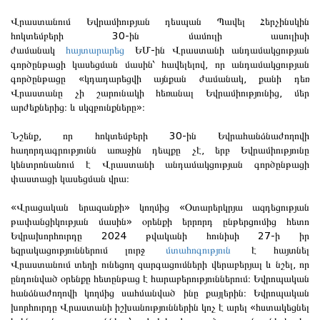
Վրաստանում Եվրամիության դեսպան Պավել Հերչինսկին
հոկտեմբերի 30-ին մամուլի ասուլիսի
ժամանակ
հայտարարեց
ԵՄ-ին Վրաստանի անդամակցության
գործընթացի կասեցման մասին՝ հավելելով, որ անդամակցության
գործընթացը «կդադարեցվի այնքան ժամանակ, քանի դեռ
Վրաստանը չի շարունակի հեռանալ Եվրամիությունից, մեր
արժեքներից։ և սկզբունքները»։
Նշենք, որ հոկտեմբերի 30-ին Եվրահանձնաժողովի
հաղորդագրությունն առաջին դեպքը չէ, երբ Եվրամիությունը
կենտրոնանում է Վրաստանի անդամակցության գործընթացի
փաստացի կասեցման վրա։
«Վրացական երազանքի» կողմից «Օտարերկրյա ազդեցության
թափանցիկության մասին» օրենքի երրորդ ընթերցումից հետո
Եվրախորհուրդը 2024 թվականի հունիսի 27-ի իր
եզրակացություններում լուրջ
մտահոգություն
է հայտնել
Վրաստանում տեղի ունեցող զարգացումների վերաբերյալ և նշել, որ
ընդունված օրենքը հետընթաց է հարաբերություններում։ Եվրոպական
հանձնաժողովի կողմից սահմանված ինը քայլերին։ Եվրոպական
խորհուրդը Վրաստանի իշխանություններին կոչ է արել «հստակեցնել