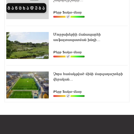
չափորոշիչների...
Թերթ Ֆակտ-մետր
Մուրջախեթիի ճանապարհի
ասֆալտապատման խնդի...
Թերթ Ֆակտ-մետր
Չորս համակցված մինի մարզադաշտերի
վերական...
Թերթ Ֆակտ-մետր