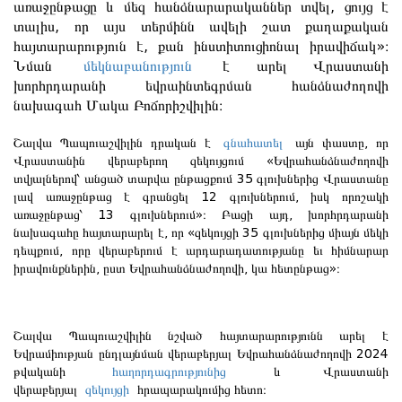
առաջընթացը և մեզ հանձնարարականներ տվել, ցույց է
տալիս, որ այս տերմինն ավելի շատ քաղաքական
հայտարարություն է, քան ինստիտուցիոնալ իրավիճակ»։
Նման
մեկնաբանություն
է արել Վրաստանի
խորհրդարանի եվրաինտեգրման հանձնաժողովի
նախագահ Մակա Բոճորիշվիլին։
Շալվա Պապուաշվիլին դրական է
գնահատել
այն փաստը, որ
Վրաստանին վերաբերող զեկույցում «Եվրահանձնաժողովի
տվյալներով՝ անցած տարվա ընթացքում 35 գլուխներից Վրաստանը
լավ առաջընթաց է գրանցել 12 գլուխներում, իսկ որոշակի
առաջընթաց՝ 13 գլուխներում»։ Բացի այդ, խորհրդարանի
նախագահը հայտարարել է, որ «զեկույցի 35 գլուխներից միայն մեկի
դեպքում, որը վերաբերում է արդարադատությանը եւ հիմնարար
իրավունքներին, ըստ Եվրահանձնաժողովի, կա հետընթաց»։
Շալվա Պապուաշվիլին նշված հայտարարությունն արել է
Եվրամիության ընդլայնման վերաբերյալ Եվրահանձնաժողովի 2024
թվականի
հաղորդագրությունից
և Վրաստանի
վերաբերյալ
զեկույցի
հրապարակումից հետո։