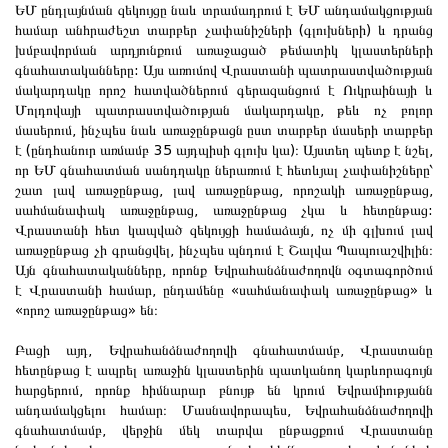
ԵՄ ընդլայնման զեկույցը նաև տրամադրում է ԵՄ անդամակցության
համար անհրաժեշտ տարբեր չափանիշների (գլուխների) և դրանց
խմբավորման արդյունքում առաջացած թեմատիկ կլաստերների
գնահատականները: Այս առումով Վրաստանի պատրաստվածության
մակարդակը որոշ հատվածներում գերազանցում է Ուկրաինայի և
Մոլդովայի պատրաստվածության մակարդակը, թեև ոչ բոլոր
մասերում, ինչպես նաև առաջընթացն ըստ տարբեր մասերի տարբեր
է (ընդհանուր առմամբ 35 այդպիսի գլուխ կա)։ Այստեղ պետք է նշել,
որ ԵՄ գնահատման սանդղակը ներառում է հետևյալ չափանիշները՝
շատ լավ առաջընթաց, լավ առաջընթաց, որոշակի առաջընթաց,
սահմանափակ առաջընթաց, առաջընթաց չկա և հետընթաց:
Վրաստանի հետ կապված զեկույցի համաձայն, ոչ մի գլխում լավ
առաջընթաց չի գրանցվել, ինչպես պնդում է Շալվա Պապուաշվիլին։
Այն գնահատականները, որոնք Եվրահանձնաժողովն օգտագործում
է Վրաստանի համար, ընդամենը «սահմանափակ առաջընթաց» և
«որոշ առաջընթաց» են։
Բացի այդ, Եվրահանձնաժողովի գնահատմամբ, Վրաստանը
հետընթաց է ապրել առաջին կլաստերին պատկանող կարևորագույն
հարցերում, որոնք հիմնարար բնույթ են կրում Եվրամիությանն
անդամակցելու համար։ Մասնավորապես, Եվրահանձնաժողովի
գնահատմամբ, վերջին մեկ տարվա ընթացքում Վրաստանը