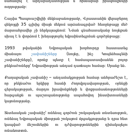
նահանջել է արդարադատության և հիմնարար իրավունքների
ուղղությամբ։
Շալվա Պապուաշվիլիի մեկնաբանությամբ, Վրաստանին վերաբերող
զեկույցի 35 գլխից միայն մեկում արձանագրված հետընթացը մեծ
մարտահրավեր չի ներկայացնում։ Նման գնահատականը նույնքան
սխալ է և փորձում է խեղաթյուրել եվրաինտեգրման գործընթացը։
1993 թվականին Եվրոպական խորհուրդը հաստատեց
միանալու
չափանիշները
(նույնը, ինչ Կոպենհագենի
չափանիշները), որոնք պետք է համապատասխանեն բոլոր
թեկնածուները՝ Եվրամիության անդամ դառնալու համար։ Սրանք են.
Քաղաքական չափանիշ – անդամակցության համար անհրաժեշտ է,
որ թեկնածու երկիրը հասնի ժողովրդավարության, օրենքի
գերակայության, մարդու իրավունքների և փոքրամասնությունների
հարգանքն ու պաշտպանությունը ապահովող ինստիտուտների
կայունությանը.
Տնտեսական չափանիշ՝ ունենալ գործուն շուկայական տնտեսություն,
ունենալ Եվրոպական միության շուկայում մրցակցությանը և դրա հետ
կապված ճնշումներին ու դժվարություններին դիմակայելու
ունակություն.