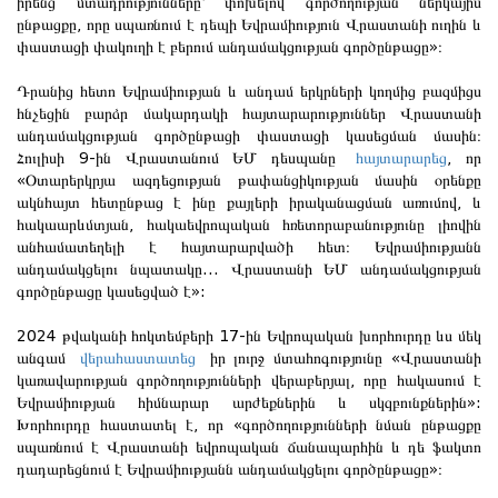
իրենց մտադրությունները՝ փոխելով գործողության ներկայիս
ընթացքը, որը սպառնում է դեպի Եվրամիություն Վրաստանի ուղին և
փաստացի փակուղի է բերում անդամակցության գործընթացը»։
Դրանից հետո Եվրամիության և անդամ երկրների կողմից բազմիցս
հնչեցին բարձր մակարդակի հայտարարություններ Վրաստանի
անդամակցության գործընթացի փաստացի կասեցման մասին։
Հուլիսի 9-ին Վրաստանում ԵՄ դեսպանը
հայտարարեց
, որ
«Օտարերկրյա ազդեցության թափանցիկության մասին օրենքը
ակնհայտ հետընթաց է ինը քայլերի իրականացման առումով, և
հակաարևմտյան, հակաեվրոպական հռետորաբանությունը լիովին
անհամատեղելի է հայտարարվածի հետ։ Եվրամիությանն
անդամակցելու նպատակը... Վրաստանի ԵՄ անդամակցության
գործընթացը կասեցված է»:
2024 թվականի հոկտեմբերի 17-ին Եվրոպական խորհուրդը ևս մեկ
անգամ
վերահաստատեց
իր լուրջ մտահոգությունը «Վրաստանի
կառավարության գործողությունների վերաբերյալ, որը հակասում է
Եվրամիության հիմնարար արժեքներին և սկզբունքներին»:
Խորհուրդը հաստատել է, որ «գործողությունների նման ընթացքը
սպառնում է Վրաստանի եվրոպական ճանապարհին և դե ֆակտո
դադարեցնում է Եվրամիությանն անդամակցելու գործընթացը»։