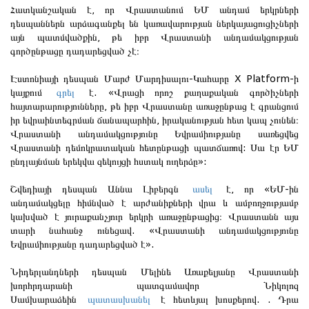
Հատկանշական է, որ Վրաստանում ԵՄ անդամ երկրների
դեսպաններն արձագանքել են կառավարության ներկայացուցիչների
այն պատմվածքին, թե իբր Վրաստանի անդամակցության
գործընթացը դադարեցված չէ։
Էստոնիայի դեսպան Մարժ Մարդիսալու-Կահարը X Platform-ի
կայքում
գրել
է. «Վրացի որոշ քաղաքական գործիչների
հայտարարությունները, թե իբր Վրաստանը առաջընթաց է գրանցում
իր եվրաինտեգրման ճանապարհին, իրականության հետ կապ չունեն։
Վրաստանի անդամակցությունը Եվրամիությանը սառեցվեց
Վրաստանի դեմոկրատական ​​հետընթացի պատճառով: Սա էր ԵՄ
ընդլայնման երեկվա զեկույցի հստակ ուղերձը»:
Շվեդիայի դեսպան Աննա Լիբերգն
ասել
է, որ «ԵՄ-ին
անդամակցելը հիմնված է արժանիքների վրա և ամբողջությամբ
կախված է յուրաքանչյուր երկրի առաջընթացից։ Վրաստանն այս
տարի նահանջ ունեցավ. «Վրաստանի անդամակցությունը
Եվրամիությանը դադարեցված է».
Նիդերլանդների դեսպան Մելինե Առաքելյանը Վրաստանի
խորհրդարանի պատգամավոր Նիկոլոզ
Սամխարաձեին
պատասխանել
է հետևյալ խոսքերով. . Դրա