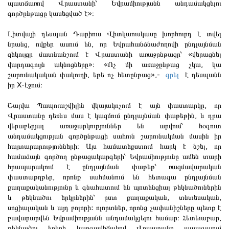
պատճառով Վրաստանի՝ Եվրամիությանն անդամակցելու
գործընթացը կասեցված է»։
Լիտվայի դեսպան Դարիուս Վիտկաուսկասը խորհուրդ է տվել
նրանց, ովքեր ասում են, որ Եվրահանձնաժողովի ընդլայնման
զեկույցը մատնանշում է Վրաստանի առաջընթացը՝ «վերացնել
վարդագույն ակնոցները»։ «Ոչ մի առաջընթաց չկա, կա
շարունակական փակուղի, եթե ոչ հետընթաց»,-
գրել
է դեսպանն
իր X-էջում։
Շալվա Պապուաշվիլին վկայակոչում է այն փաստարկը, որ
Վրաստանը դեռևս մաս է կազմում ընդլայնման փաթեթին, և դրա
վերաբերյալ առաջարկություններ են արվում՝ հօգուտ
անդամակցության գործընթացի սահուն շարունակման մասին իր
հայտարարությունների։ Այս համատեքստում հարկ է նշել, որ
համաձայն գործող ընթացակարգերի՝ Եվրամիությունը ամեն տարի
հրապարակում է ընդլայնման փաթեթ՝ ռազմավարական
փաստաթղթեր, որոնք սահմանում են հետագա ընդլայնման
քաղաքականությունը և գնահատում են պոտենցիալ թեկնածուներին
և թեկնածու երկրներին՝ ըստ քաղաքական, տնտեսական,
սոցիալական և այդ բոլորի: ոլորտներ, որոնց չափանիշները պետք է
բավարարվեն Եվրամիությանն անդամակցելու համար։ Հետեւաբար,
թեկնածու երկրի կարգավիճակով Վրաստանը ապագայում