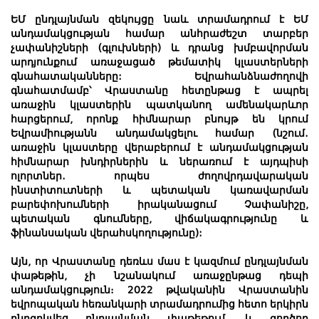
ԵՄ ընդլայնման զեկույցը նաև տրամադրում է ԵՄ
անդամակցության համար անհրաժեշտ տարբեր
չափանիշների (գլուխների) և դրանց խմբավորման
արդյունքում առաջացած թեմատիկ կլաստերների
գնահատականները: Եվրահանձնաժողովի
գնահատմամբ՝ Վրաստանը հետընթաց է ապրել
առաջին կլաստերին պատկանող ամենակարևոր
հարցերում, որոնք հիմնարար բնույթ են կրում
Եվրամիությանն անդամակցելու համար (նշում.
առաջին կլաստերը վերաբերում է անդամակցության
հիմնարար խնդիրներին և ներառում է այդպիսի
ոլորտներ. որպես ժողովրդավարական
ինստիտուտների և պետական ​​կառավարման
բարեփոխումների իրականացում Չափանիշը,
պետական ​​գնումները, վիճակագրությունը և
ֆինանսական վերահսկողությունը):
Այն, որ Վրաստանը դեռևս մաս է կազմում ընդլայնման
փաթեթին, չի նշանակում առաջընթաց դեպի
անդամակցություն։ 2022 թվականին Վրաստանին
եվրոպական հեռանկարի տրամադրումից հետո երկիրն
ընդգրկվեց ընդլայնման փաթեթում, և գործող