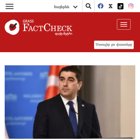
հայերեն
Toggle
navigat
Ստուգիր քո փաստերը