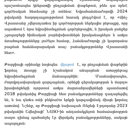
պաշտոնապես կներառվի ընդլայնման փաթեթում, թեեւ դա որեւէ
գործնական հետեւանք չի ունենա։ Եվրահանձնաժողովի 2024
թվականի հաղորդագրությունում հստակ ընդգծվում է, որ «մինչ
Վրաստանը չվերադառնա իր գործողության ներկայիս ընթացքը, որը
սպառնում է նրա եվրաինտեգրման գործընթացին, և իրական ջանքեր
չցուցաբերի հիմնական բարեփոխումներն իրականացնելու և առկա
մտահոգությունները լուծելու համար, Հանձնաժողովը չի կարողանա
բացման հանձնարարական տալ: բանակցություններ Վրաստանի
հետ».
Թուրքիայի օրինակը նույնպես
վկայում
է, որ ընդլայնման փաթեթին
ֆորմալ մուտքը չի նշանակում անպայման առաջընթաց
եվրաինտեգրման ճանապարհին։ Մասնավորապես,
ժողովրդավարական զարգացման, օրենքի գերակայության և մարդու
իրավունքների ոլորտում առկա մարտահրավերների պատճառով
2018 թվականից Թուրքիայի հետ բանակցությունները դադարեցվել
են, և նա դեռևս ունի թեկնածու երկրի կարգավիճակ միայն ֆորմալ
առումով։ Նշենք, որ Թուրքիայի նախագահ Ռեջեփ Էրդողանը 2023
թվականին Շվեդիայի՝ ՆԱՏՕ-ին անդամակցելուն համաձայնություն
տալու դիմաց պահանջել էր վերսկսել բանակցությունները, սակայն
ապարդյուն։