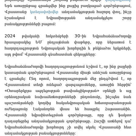
Եթե ​​առաջընթաց գրանցվեր ինը քայլից բաղկացած գործընթացում,
Վրաստանը
կտեղափոխվեր
անդամակցության հաջորդ փուլ, ինչը
նշանակում է Եվրամիությանն անդամակցելու շուրջ
բանակցությունների բացում:
2024 թվականի հոկտեմբերի 30-ին Եվրահանձնաժողովը
հրապարակեց ԵՄ ընդլայնման փաթեթը, որը ներառում է
հաղորդագրություն Եվրոպական խորհրդին և թեկնածու երկրների,
այդ թվում՝ Վրաստանի գնահատման զեկույցները։
Եվրահանձնաժողովի հաղորդագրությունում նշվում է, որ ինը քայլերի
կատարման գործընթացում Վրաստանը միայն աննշան առաջընթաց
է գրանցել։ Ընդ որում, հաղորդագրության մեջ ընդգծվում է, որ
Վրաստանում տեղի ունեցած զարգացումները, առաջին հերթին՝
«Օտարերկրյա ազդեցության թափանցիկության» օրենքի և այլ
օրենսդրական նախաձեռնությունների ընդունումը, ինչպես նաև
պաշտոնյաների կողմից հակաեվրոպական հռետորաբանության
ուժեղացումը էականորեն վնաս են հասցրել Հայաստանին.
Վրաստանի եվրաինտեգրման գործընթացը, որը դե ֆակտո
դադարեցրեց անդամակցության գործընթացը. Հաշվի առնելով դա՝
Եվրահանձնաժողովը խորհուրդ չի տվել սկսել Վրաստանի հետ
անդամակցության բանակցությունները։