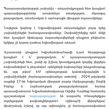
Պատրաստակամության չափանիշ - անդամակցության հետ կապված
պարտավորություններ ստանձնելու ունակություն, ներառյալ
քաղաքական, տնտեսական և արժութային միության նպատակները:
Նույնքան կարևոր է Եվրամիությանն անդամակցելու բոլոր երեք
չափանիշներին համապատասխանելը։ Չափանիշներից որևէ մեկի
հետ կապված հիմնարար մարտահրավերների դեպքում թեկնածու
երկիրը չի կարող դառնալ Եվրամիության անդամ։
Վրաստանի դեպքում Եվրահանձնաժողովի նշած հետընթացը
կապված է և՛ քաղաքական, և՛ պատրաստակամության
չափանիշների հետ, քանի որ իշխող կուսակցության կողմից վերջերս
նախաձեռնված և ընդունված օրենքների նախագծերը խնդրահարույց
են, այդ թվում՝ ԵՄ օրենսդրության կանոնակարգերին և
չափանիշներին չհամապատասխանելու առումով: . 2024 թվականի
ապրիլի 17-ին Եվրոպական միության բարձր ներկայացուցիչ Ջոզեֆ
Բորելը և Հարևանության քաղաքականության համար
պատասխանատու Եվրահանձնակատար Օլիվեր Վարհեյը համատեղ
պաշտոնական
հայտարարություն
են տարածել «Օտարերկրյա
ազդեցության թափանցիկություն» օրինագծի վերաբերյալ՝
միանշանակ նշելով, որ այս օրինագիծը չի համապատասխանում