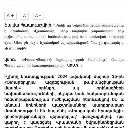
A +
A
A -
Շալվա Պապուաշվիլի.
«Քանի որ Եվրամիությունը շարունակում
է գնահատել Վրաստանը, մենք նույնպես շարունակում ենք
աշխատել ասոցացման համաձայնագրով նախատեսված հարցերի
վրա։ Ահա թե ինչ է նշանակում եվրաինտեգրում։ Դա չի դադարել և
չի դադարի»
վճիռ.
«Փաստ-մետր»-ի եզրակացության համաձայն՝ Շալվա
Պապուաշվիլիի հայտարարությունը
սուտ
է
Իշխող կուսակցության՝ 2024 թվականի մայիսի 15-ին
«Օտարերկրյա ազդեցության թափանցիկության
մասին» օրենքի, այլ օրինագծերի
նախաձեռնությունների, ինչպես նաև հակաարևմտյան
հռետորաբանության ուժեղացման հետևանքով ԵՄ և
անդամ երկրների պաշտոնյաները պարբերաբար
մտահոգություն են հայտնել «Վրացական երազանքի»
գործողությունների վերաբերյալ՝ զգուշացնելով. դա
կարող է կասեցնել Վրաստանի եվրաինտեգրման