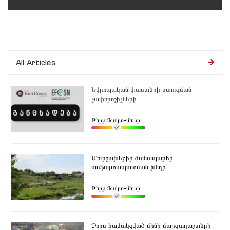
All Articles
Եվրոպական փաստերի ստուգման
չափորոշիչների...
Թերթ Ֆակտ-մետր
Մուրջախեթիի ճանապարհի
ասֆալտապատման խնդի...
Թերթ Ֆակտ-մետր
Չորս համակցված մինի մարզադաշտերի