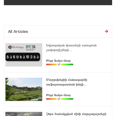
All Articles
Եվրոպական փաստերի ստուգման
չափորոշիչների...
Թերթ Ֆակտ-մետր
Մուրջախեթիի ճանապարհի
ասֆալտապատման խնդի...
Թերթ Ֆակտ-մետր
Չորս համակցված մինի մարզադաշտերի