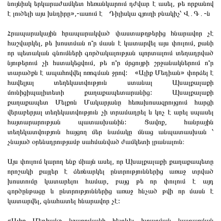
նույնիսկ երկարաժամկետ հեռանկարում դժվար է ասել, թե որքանով
է լուծելի այս խնդիրը»,-ասում է Դիլիսկա գյուղի բնակիչ՝ Վ․Գ․-ն
Հրապարակային հրապարակված փաստաթղթերից հնարավոր չէ
հաշվարկել, թե խոստման ո՞ր մասն է կատարվել այս փուլում, քանի
որ պետական գնումների գործակալության պորտալում տեղադրված
նյութերում չի հստակեցվում, թե ո՞ր մրցույթի շրջանակներում ո՞ր
տարածքն է ապահովվել ոռոգման ջրով: «Ալիք Մեդիան» փորձել է
հավելյալ տեղեկատվություն ստանալ Ախալքալաքի
մունիցիպալիտետի քաղաքապետարանից: Ախալքալաքի
քաղաքապետ Մելքոն Մակարյանը հեռախոսազրույցում հարցի
վերաբերյալ տեղեկատվություն չի տրամադրել և կոչ է արել սպասել
հայտարարության պատասխանին: Ցավոք, հանրային
տեղեկատվություն հայցող մեր նամակը մնաց անպատասխան ՝
չնայած օրենսդրությամբ սահմանված ժամկետի լրանալուն։
Այս փուլում կարող ենք միայն ասել, որ Ախալքալաքի քաղաքապետը
որոշակի քայլեր է ձեռնարկել ընտրություններից առաջ տրված
խոստումը կատարելու համար, բայց թե որ փուլում է այդ
գործընթացը և ընտրություններից առաջ հնչած թվի որ մասն է
կատարվել, գնահատել հնարավոր չէ: