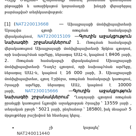
«Ալիք Մեդիան» կշարունակի հետևել խոստման կատարման
ընթացքին և առաջիկայում կտրամադրի խնդրի վերաբերյալ
թարմացված տեղեկատվություն։
[1] (
NAT220013668
— Ախալքալաքի մունիցիպալիտետի
Արագվա գյուղի ոռոգման համակարգի
վերականգնում,
NAT220015109
—
Գյուղին աջակցություն
նախագծի շրջանակներում
՝ 1. Ոռոգման համակարգի
վերակառուցում Ախալքալաքի մունիցիպալիտետի Տրկնա գյուղում,
որի նախագծման արժեքը, ներառյալ ԱԱՀ-ն, կազմում է 8406 լարի,
2. Ոռոգման համակարգի վերականգնում Ախալքալաքի
մունիցիպալիտետի Դադեշ գյուղում, որի նախագծման արժեքը,
ներառյալ ԱԱՀ-ն, կազմում է 16 000 լարի, 3. Ախալքալաքի
մունիցիպալիտետ, գյուղ Էրինջա, ոռոգման համակարգի կառուցում,
ծրագրի արժեքը, ներառյալ ԱԱՀ, կազմում է 10000
լարի,
NAT230015666
—
Գյուղին աջակցություն
նախագծի շրջանակներում՝
Ղադոլարի գյուղում ոռոգման
ջրանցքի կառուցում (գյուղին աջակցության ծրագիր ՝ 13559 լարի ,
տեղական բյուջե ՝ 5021 լարի, ընդհանուր ՝ 18580), իսկ մնացած 5
մրցույթները բաշխվում են հետեւյալ կերպ․
չի կայացել՝ (
NAT240011440