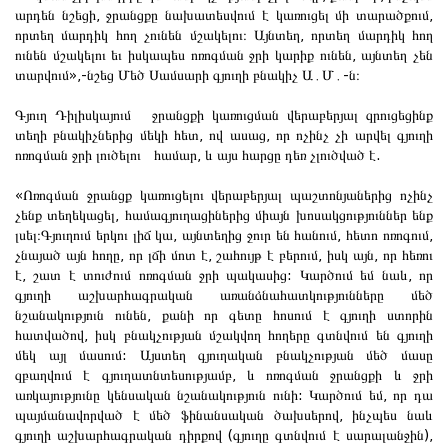
արդեն նշեցի, ջրանցքը նախատեսվում է կառուցել մի տարածքում,
որտեղ մարդիկ հող չունեն մշակելու։ Այնտեղ, որտեղ մարդիկ հող
ունեն մշակելու եւ իսկապես ոռոգման ջրի կարիք ունեն, այնտեղ չեն
տարվում»,-նշեց Մեծ Սամսարի գյուղի բնակիչ Ա․Մ․-ն։
Գյուղ Դիլիսկայում ջրանցքի կառուցման վերաբերյալ զրուցեցինք
տեղի բնակիչներից մեկի հետ, ով ասաց, որ ոչինչ չի արվել գյուղի
ոռոգման ջրի լուծելու համար, և այս հարցը դեռ չլուծված է.
«Ոռոգման ջրանցք կառուցելու վերաբերյալ պաշտոնյաներից ոչինչ
չենք տեղեկացել, համագյուղացիներից միայն խոսակցություններ ենք
լսել։Գյուղում երկու լիճ կա, այնտեղից ջուր են հանում, հետո ոռոգում,
չնայած այն հողը, որ լճի մոտ է, շահույթ է բերում, իսկ այն, որ հեռու
է, շատ է տուժում ոռոգման ջրի պակասից: Կարծում եմ նաև, որ
գյուղի աշխարհագրական առանձնահատկությունները մեծ
նշանակություն ունեն, քանի որ գետը հոսում է գյուղի ստորին
հատվածով, իսկ բնակչության մշակվող հողերը գտնվում են գյուղի
մեկ այլ մասում: Այստեղ գյուղական բնակչության մեծ մասը
զբաղվում է գյուղատնտեսությամբ, և ոռոգման ջրանցքի և ջրի
առկայությունը կենսական նշանակություն ունի: Կարծում եմ, որ դա
պայմանավորված է մեծ ֆինանսական ծախսերով, ինչպես նաև
գյուղի աշխարհագրական դիրքով (գյուղը գտնվում է սարալանջին),