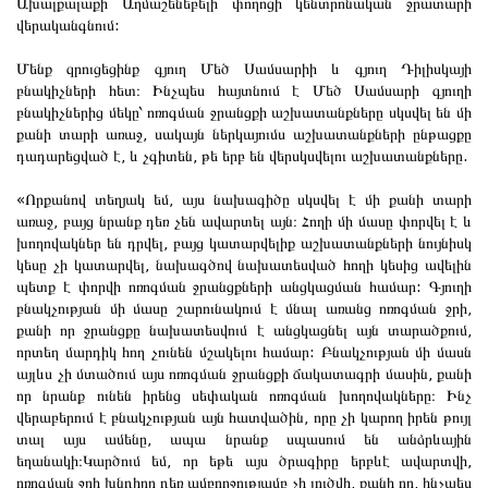
Ախալքալաքի Աղմաշենեբելի փողոցի կենտրոնական ջրատարի
վերականգնում:
Մենք զրուցեցինք գյուղ Մեծ Սամսարիի և գյուղ Դիլիսկայի
բնակիչների հետ։ Ինչպես հայտնում է Մեծ Սամսարի գյուղի
բնակիչներից մեկը՝ ոռոգման ջրանցքի աշխատանքները սկսվել են մի
քանի տարի առաջ, սակայն ներկայումս աշխատանքների ընթացքը
դադարեցված է, և չգիտեն, թե երբ են վերսկսվելու աշխատանքները.
«Որքանով տեղյակ եմ, այս նախագիծը սկսվել է մի քանի տարի
առաջ, բայց նրանք դեռ չեն ավարտել այն։ Հողի մի մասը փորվել է և
խողովակներ են դրվել, բայց կատարվելիք աշխատանքների նույնիսկ
կեսը չի կատարվել, նախագծով նախատեսված հողի կեսից ավելին
պետք է փորվի ոռոգման ջրանցքների անցկացման համար: Գյուղի
բնակչության մի մասը շարունակում է մնալ առանց ոռոգման ջրի,
քանի որ ջրանցքը նախատեսվում է անցկացնել այն տարածքում,
որտեղ մարդիկ հող չունեն մշակելու համար: Բնակչության մի մասն
այլևս չի մտածում այս ոռոգման ջրանցքի ճակատագրի մասին, քանի
որ նրանք ունեն իրենց սեփական ոռոգման խողովակները։ Ինչ
վերաբերում է բնակչության այն հատվածին, որը չի կարող իրեն թույլ
տալ այս ամենը, ապա նրանք սպասում են անձրևային
եղանակի։Կարծում եմ, որ եթե այս ծրագիրը երբևէ ավարտվի,
ոռոգման ջրի խնդիրը դեռ ամբողջությամբ չի լուծվի, քանի որ, ինչպես