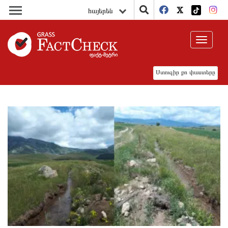
հայերեն
Toggle
navigat
Ստուգիր քո փաստերը