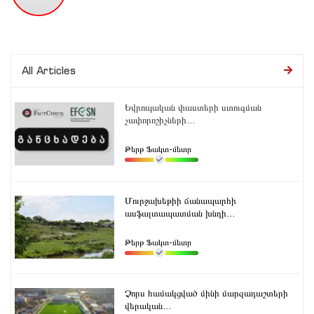
All Articles
Եվրոպական փաստերի ստուգման
չափորոշիչների...
Թերթ Ֆակտ-մետր
Մուրջախեթիի ճանապարհի
ասֆալտապատման խնդի...
Թերթ Ֆակտ-մետր
Չորս համակցված մինի մարզադաշտերի
վերական...