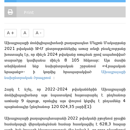
Print
A +
A
A -
Ախալքալաքի մունիցիպալիտետի քաղաքապետ Մելքոն Մակարյանը
2021 թվականի ՏԻՄ ընտրություններից առաջ տեղի բնակչությանը
խոստացել էր, որ մինչև 2024 թվականը ոռոգման ջրով ապահովված
տարածքը կավելանա մինչև 8 105 հեկտար: Այս մասին
տեղեկանում ենք նախընտրական շրջանում «Վրացական
երազանք»- ի կողմից հրապարակված
Ախալքալաքի
նախընտրական ծրագրում
։
Հարկ է նշել, որ 2022-2024 թվականներին Ախալքալաքի
մունիցիպալիտետը այս նպատակով հայտարարել է ընդհանուր
առմամբ 9 մրցույթ, որոնցից այս փուլում կնքվել է ընդամենը 4
պայմանագիր (ընդհանուր 120 024,35 լարի)[1]:
Ախալքալաքի քաղաքապետարանի 2022 թվականի բյուջեում ջրային
համակարգի վերականգնման համար հատկացվել է 628,3 հազար
լարի, իսկ ծրագրի նկարագրության մեջ նշված է, որ որոշ դեպքերում