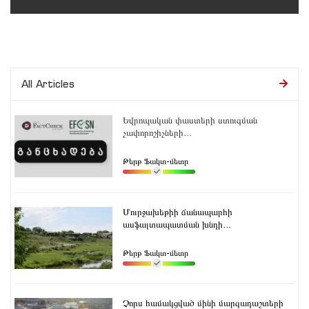
All Articles
Եվրոպական փաստերի ստուգման
չափորոշիչների...
Թերթ Ֆակտ-մետր
Մուրջախեթիի ճանապարհի
ասֆալտապատման խնդի...
Թերթ Ֆակտ-մետր
Չորս համակցված մինի մարզադաշտերի