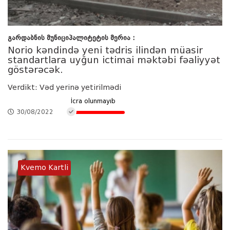
გარდაბნის მუნიციპალიტეტის მერია :
Norio kəndində yeni tədris ilindən müasir
standartlara uyğun ictimai məktəbi fəaliyyət
göstərəcək.
Verdikt: Vəd yerinə yetirilmədi
İcra olunmayıb
30/08/2022
Kvemo Kartli