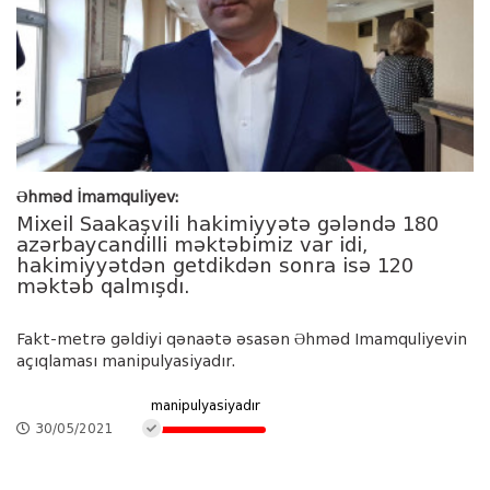
Əhməd İmamquliyev:
Mixeil Saakaşvili hakimiyyətə gələndə 180
azərbaycandilli məktəbimiz var idi,
hakimiyyətdən getdikdən sonra isə 120
məktəb qalmışdı.
Fakt-metrə gəldiyi qənaətə əsasən Əhməd Imamquliyevin
açıqlaması manipulyasiyadır.
manipulyasiyadır
30/05/2021