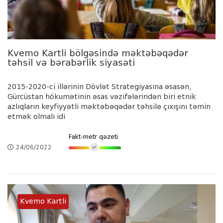
Kvemo Kartli bölgəsində məktəbəqədər
təhsil və bərabərlik siyasəti
2015-2020-ci illərinin Dövlət Strategiyasına əsasən,
Gürcüstan hökumətinin əsas vəzifələrindən biri etnik
azlıqların keyfiyyətli məktəbəqədər təhsilə çıxışını təmin
etmək olmalı idi
Fakt-metr qəzeti
24/06/2022
Kvemo Kartli