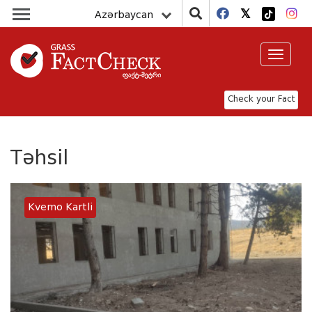
Azərbaycan
Toggle
navigat
Check your Fact
Təhsil
Kvemo Kartli