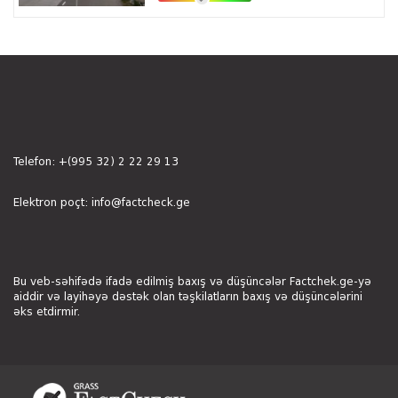
Telefon:
+(995 32) 2 22 29 13
Elektron poçt:
info@factcheck.ge
Bu veb-səhifədə ifadə edilmiş baxış və düşüncələr Factchek.ge-yə
aiddir və layihəyə dəstək olan təşkilatların baxış və düşüncələrini
əks etdirmir.