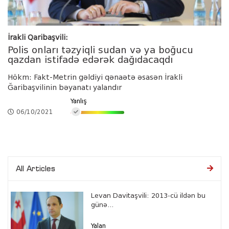
İrakli Qaribaşvili:
Polis onları təzyiqli sudan və ya boğucu
qazdan istifadə edərək dağıdacaqdı
Hökm: Fakt-Metrin gəldiyi qənaətə əsasən İrakli
Ğaribaşvilinin bəyanatı yalandır
Yanlış
06/10/2021
All Articles
Levan Davitaşvili: 2013-cü ildən bu
günə...
Yalan