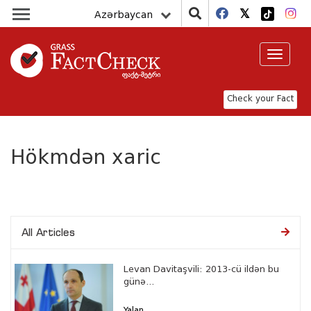
Azərbaycan
Toggle
navigat
Check your Fact
Hökmdən xaric
All Articles
Levan Davitaşvili: 2013-cü ildən bu
günə...
Yalan