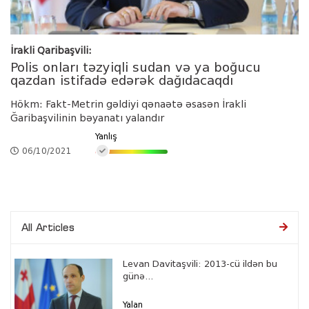
İrakli Qaribaşvili:
Polis onları təzyiqli sudan və ya boğucu
qazdan istifadə edərək dağıdacaqdı
Hökm: Fakt-Metrin gəldiyi qənaətə əsasən İrakli
Ğaribaşvilinin bəyanatı yalandır
Yanlış
06/10/2021
All Articles
Levan Davitaşvili: 2013-cü ildən bu
günə...
Yalan