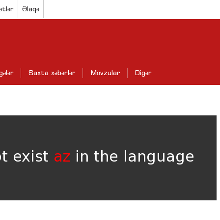
ətlər
Əlaqə
gələr
Saxta xəbərlər
Mövzular
Digər
ot exist
az
in the language