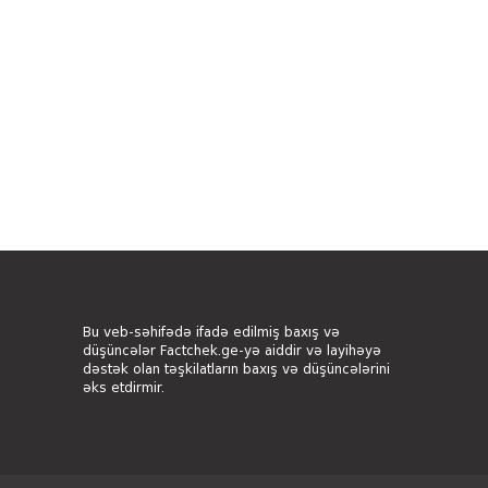
Bu veb-səhifədə ifadə edilmiş baxış və
düşüncələr Factchek.ge-yə aiddir və layihəyə
dəstək olan təşkilatların baxış və düşüncələrini
əks etdirmir.