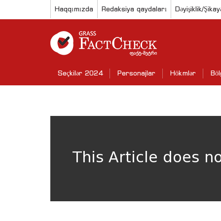
Haqqımızda
Redaksiya qaydaları
Dəyişiklik/Şikay
Seçkilər 2024
Personajlar
Hökmlər
Böl
This Article does n