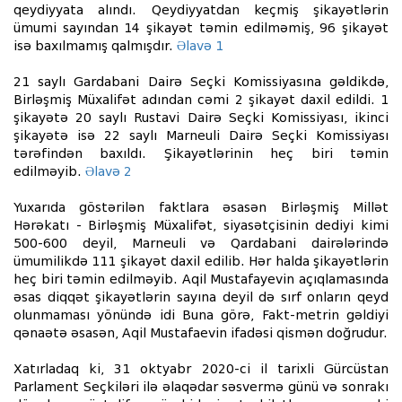
qeydiyyata alındı. Qeydiyyatdan keçmiş şikayətlərin
ümumi sayından 14 şikayət təmin edilməmiş, 96 şikayət
isə baxılmamış qalmışdır.
Əlavə 1
21 saylı Gardabani Dairə Seçki Komissiyasına gəldikdə,
Birləşmiş Müxalifət adından cəmi 2 şikayət daxil edildi. 1
şikayətə 20 saylı Rustavi Dairə Seçki Komissiyası, ikinci
şikayətə isə 22 saylı Marneuli Dairə Seçki Komissiyası
tərəfindən baxıldı. Şikayətlərinin heç biri təmin
edilməyib.
Əlavə 2
Yuxarıda göstərilən faktlara əsasən Birləşmiş Millət
Hərəkatı - Birləşmiş Müxalifət, siyasətçisinin dediyi kimi
500-600 deyil, Marneuli və Qardabani dairələrində
ümumilikdə 111 şikayət daxil edilib. Hər halda şikayətlərin
heç biri təmin edilməyib. Aqil Mustafayevin açıqlamasında
əsas diqqət şikayətlərin sayına deyil də sırf onların qeyd
olunmaması yönündə idi Buna görə, Fakt-metrin gəldiyi
qənaətə əsasən, Aqil Mustafaevin ifadəsi qismən doğrudur.
Xatırladaq ki, 31 oktyabr 2020-ci il tarixli Gürcüstan
Parlament Seçkiləri ilə əlaqədar səsvermə günü və sonrakı