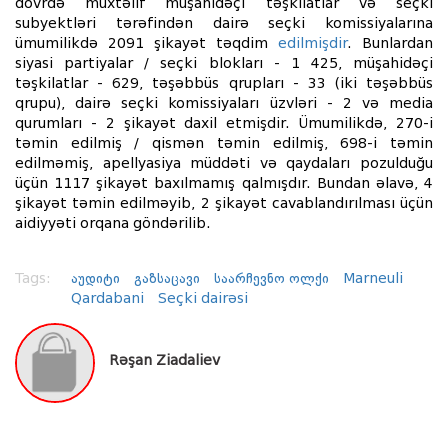
dövrdə müxtəlif müşahidəçi təşkilatlar və seçki
subyektləri tərəfindən dairə seçki komissiyalarına
ümumilikdə 2091 şikayət təqdim
edilmişdir
. Bunlardan
siyasi partiyalar / seçki blokları - 1 425, müşahidəçi
təşkilatlar - 629, təşəbbüs qrupları - 33 (iki təşəbbüs
qrupu), dairə seçki komissiyaları üzvləri - 2 və media
qurumları - 2 şikayət daxil etmişdir. Ümumilikdə, 270-i
təmin edilmiş / qismən təmin edilmiş, 698-i təmin
edilməmiş, apellyasiya müddəti və qaydaları pozulduğu
üçün 1117 şikayət baxılmamış qalmışdır. Bundan əlavə, 4
şikayət təmin edilməyib, 2 şikayət cavablandırılması üçün
aidiyyəti orqana göndərilib.
Tags:
აუდიტი
გაზსაცავი
საარჩევნო ოლქი
Marneuli
Qardabani
Seçki dairəsi
Rəşan Ziadaliev