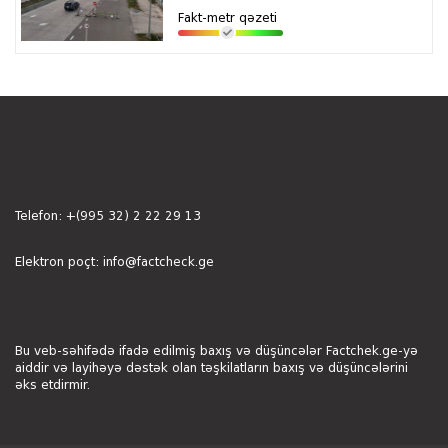
Fakt-metr qəzeti
Telefon:
+(995 32) 2 22 29 13
Elektron poçt:
info@factcheck.ge
Bu veb-səhifədə ifadə edilmiş baxış və düşüncələr Factchek.ge-yə
aiddir və layihəyə dəstək olan təşkilatların baxış və düşüncələrini
əks etdirmir.