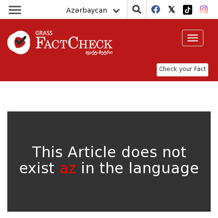
Azərbaycan
Toggle
navigat
Check your Fact
This Article does not
exist
az
in the language