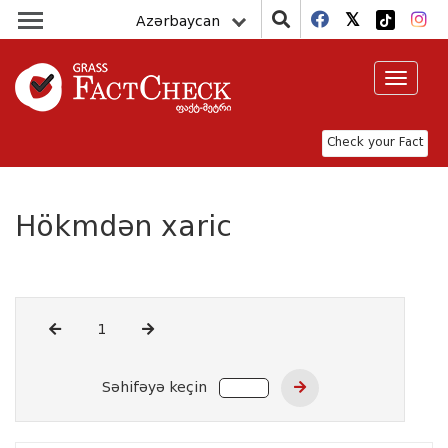
Azərbaycan
Toggle
navigat
Check your Fact
Hökmdən xaric
1
Səhifəyə keçin