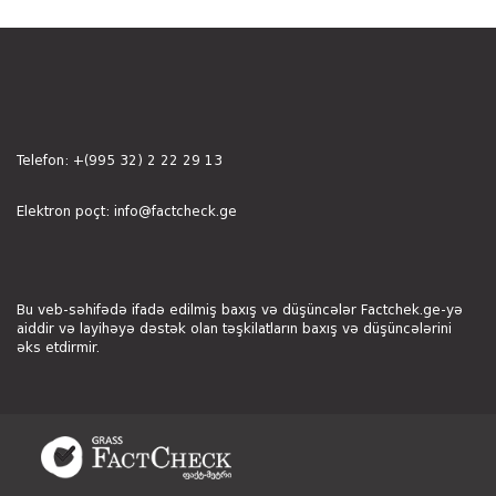
Telefon:
+(995 32) 2 22 29 13
Elektron poçt:
info@factcheck.ge
Bu veb-səhifədə ifadə edilmiş baxış və düşüncələr Factchek.ge-yə
aiddir və layihəyə dəstək olan təşkilatların baxış və düşüncələrini
əks etdirmir.