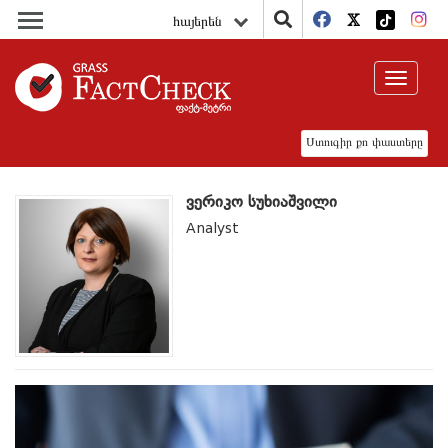
հայերեն
Toggle
navigat
Ստուգիր քո փաստերը
ვერიკო სუხიაშვილი
Analyst