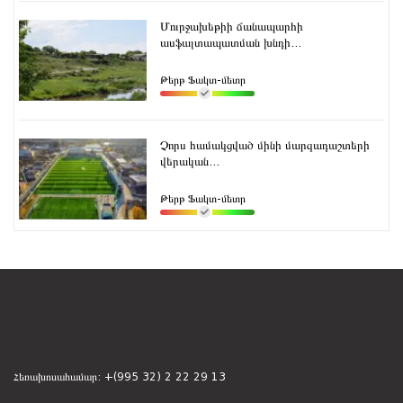
Մուրջախեթիի ճանապարհի
ասֆալտապատման խնդի...
Թերթ Ֆակտ-մետր
Չորս համակցված մինի մարզադաշտերի
վերական...
Թերթ Ֆակտ-մետր
Հեռախոսահամար:
+(995 32) 2 22 29 13