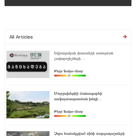
All Articles
Եվրոպական փաստերի ստուգման
չափորոշիչների...
Թերթ Ֆակտ-մետր
Մուրջախեթիի ճանապարհի
ասֆալտապատման խնդի...
Թերթ Ֆակտ-մետր
Չորս համակցված մինի մարզադաշտերի