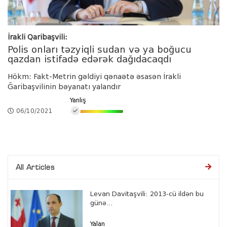
İrakli Qaribaşvili:
Polis onları təzyiqli sudan və ya boğucu
qazdan istifadə edərək dağıdacaqdı
Hökm: Fakt-Metrin gəldiyi qənaətə əsasən İrakli
Ğaribaşvilinin bəyanatı yalandır
Yanlış
06/10/2021
All Articles
Levan Davitaşvili: 2013-cü ildən bu
günə...
Yalan