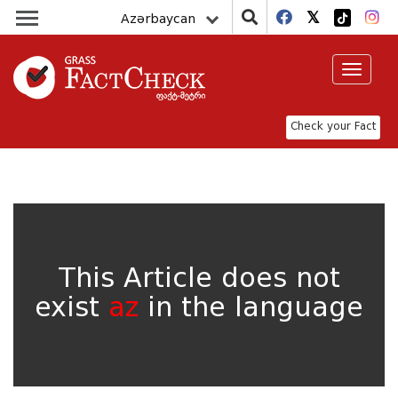
Azərbaycan
Toggle
navigat
Check your Fact
This Article does not
exist
az
in the language