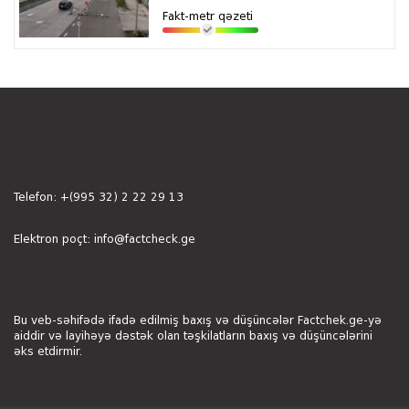
Fakt-metr qəzeti
Telefon:
+(995 32) 2 22 29 13
Elektron poçt:
info@factcheck.ge
Bu veb-səhifədə ifadə edilmiş baxış və düşüncələr Factchek.ge-yə
aiddir və layihəyə dəstək olan təşkilatların baxış və düşüncələrini
əks etdirmir.