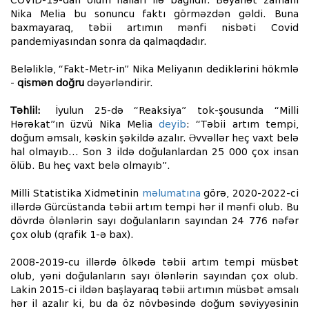
COVID-19-dan ölüm halları ilə bağlıdır. Bəyanət zamanı
Nika Melia bu sonuncu faktı görməzdən gəldi. Buna
baxmayaraq, təbii artımın mənfi nisbəti Covid
pandemiyasından sonra da qalmaqdadır.
Beləliklə, “Fakt-Metr-in” Nika Meliyanın dediklərini hökmlə
-
qismən doğru
dəyərləndirir.
Təhlil:
İyulun 25-də “Reaksiya” tok-şousunda “Milli
Hərəkat”ın üzvü Nika Melia
deyib
: “Təbii artım tempi,
doğum əmsalı, kəskin şəkildə azalır. Əvvəllər heç vaxt belə
hal olmayıb... Son 3 ildə doğulanlardan 25 000 çox insan
ölüb. Bu heç vaxt belə olmayıb”.
Milli Statistika Xidmətinin
məlumatına
görə, 2020-2022-ci
illərdə Gürcüstanda təbii artım tempi hər il mənfi olub. Bu
dövrdə ölənlərin sayı doğulanların sayından 24 776 nəfər
çox olub (qrafik 1-ə bax).
2008-2019-cu illərdə ölkədə təbii artım tempi müsbət
olub, yəni doğulanların sayı ölənlərin sayından çox olub.
Lakin 2015-ci ildən başlayaraq təbii artımın müsbət əmsalı
hər il azalır ki, bu da öz növbəsində doğum səviyyəsinin