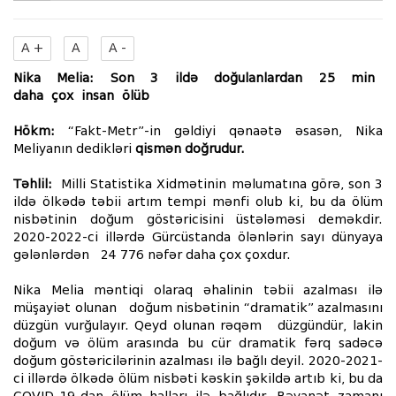
A +
A
A -
Nika Melia: Son 3 ildə doğulanlardan 25 min
daha
çox
insan
ölüb
Hökm:
“Fakt-Metr”-in gəldiyi qənaətə əsasən, Nika
Meliyanın dedikləri
qismən doğrudur.
Təhlil:
Milli Statistika Xidmətinin məlumatına görə, son 3
ildə ölkədə təbii artım tempi mənfi olub ki, bu da ölüm
nisbətinin doğum göstəricisini üstələməsi deməkdir.
2020-2022-ci illərdə Gürcüstanda ölənlərin sayı dünyaya
gələnlərdən 24 776 nəfər daha çox çoxdur.
Nika Melia məntiqi olaraq əhalinin təbii azalması ilə
müşayiət olunan doğum nisbətinin “dramatik” azalmasını
düzgün vurğulayır. Qeyd olunan rəqəm düzgündür, lakin
doğum və ölüm arasında bu cür dramatik fərq sadəcə
doğum göstəricilərinin azalması ilə bağlı deyil. 2020-2021-
ci illərdə ölkədə ölüm nisbəti kəskin şəkildə artıb ki, bu da