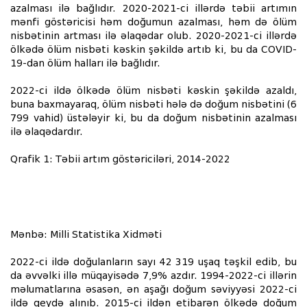
azalması ilə bağlıdır. 2020-2021-ci illərdə təbii artımın
mənfi göstəricisi həm doğumun azalması, həm də ölüm
nisbətinin artması ilə əlaqədar olub. 2020-2021-ci illərdə
ölkədə ölüm nisbəti kəskin şəkildə artıb ki, bu da COVID-
19-dan ölüm halları ilə bağlıdır.
2022-ci ildə ölkədə ölüm nisbəti kəskin şəkildə azaldı,
buna baxmayaraq, ölüm nisbəti hələ də doğum nisbətini (6
799 vahid) üstələyir ki, bu da doğum nisbətinin azalması
ilə əlaqədardır.
Qrafik 1: Təbii artım göstəriciləri, 2014-2022
Mənbə: Milli Statistika Xidməti
2022-ci ildə doğulanların sayı 42 319 uşaq təşkil edib, bu
da əvvəlki illə müqayisədə 7,9% azdır. 1994-2022-ci illərin
məlumatlarına əsasən, ən aşağı doğum səviyyəsi 2022-ci
ildə qeydə alınıb. 2015-ci ildən etibarən ölkədə doğum