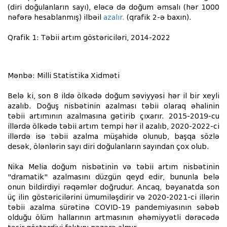
(diri doğulanların sayı), eləcə də doğum əmsalı (hər 1000
nəfərə hesablanmış) ilbəil
azalır.
(qrafik 2-ə baxın).
Qrafik 1: Təbii artım göstəriciləri, 2014-2022
Mənbə: Milli Statistika Xidməti
Belə ki, son 8 ildə ölkədə doğum səviyyəsi hər il bir xeyli
azalıb. Doğuş nisbətinin azalması təbii olaraq əhalinin
təbii artımının azalmasına gətirib çıxarır. 2015-2019-cu
illərdə ölkədə təbii artım tempi hər il azalıb, 2020-2022-ci
illərdə isə təbii azalma müşahidə olunub, başqa sözlə
desək, ölənlərin sayı diri doğulanların sayından çox olub.
Nika Melia doğum nisbətinin və təbii artım nisbətinin
"dramatik" azalmasını düzgün qeyd edir, bununla belə
onun bildirdiyi rəqəmlər doğrudur. Ancaq, bəyanatda son
üç ilin göstəricilərini ümumiləşdirir və 2020-2021-ci illərin
təbii azalma sürətinə COVID-19 pandemiyasının səbəb
olduğu ölüm hallarının artmasının əhəmiyyətli dərəcədə