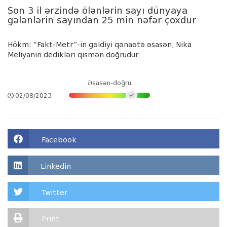
Son 3 il ərzində ölənlərin sayı dünyaya
gələnlərin sayından 25 min nəfər çoxdur
Hökm: “Fakt-Metr”-in gəldiyi qənaətə əsasən, Nika
Meliyanın dedikləri qismən doğrudur
Əsasən-doğru
02/08/2023
Facebook
Linkedin
Twitter
Print