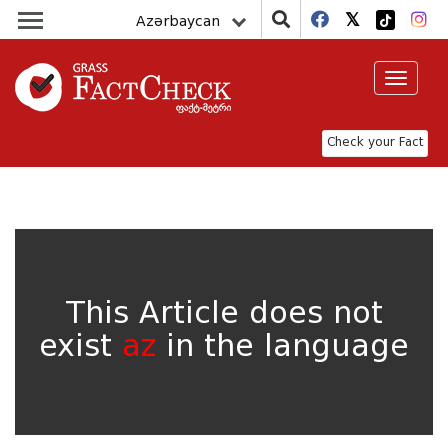
Azərbaycan
Toggle
navigat
Check your Fact
This Article does not
exist
az
in the language