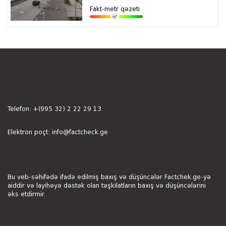
Fakt-metr qəzeti
Telefon:
+(995 32) 2 22 29 13
Elektron poçt:
info@factcheck.ge
Bu veb-səhifədə ifadə edilmiş baxış və düşüncələr Factchek.ge-yə
aiddir və layihəyə dəstək olan təşkilatların baxış və düşüncələrini
əks etdirmir.