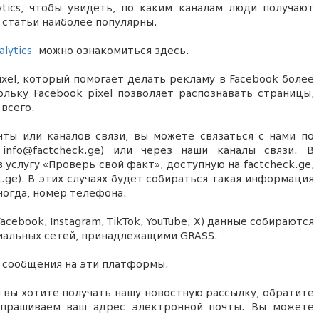
ytics, чтобы увидеть, по каким каналам люди получают
е статьи наиболее популярны.
lytics
можно ознакомиться здесь.
xel
,
который помогает делать рекламу в Facebook более
ольку
Facebook pixel
позволяет
р
аспознавать страницы,
всего
.
ы или каналов связи, вы можете связаться с нами по
g; info@factcheck.ge) или через наши каналы связи. В
 услугу «Проверь свой факт», доступную на factcheck.ge,
.ge). В этих случаях будет собираться такая информация
ногда
, номер телефона.
Facebook, Instagram, TikTok, YouTube, X) данные собираются
циальных сетей, принадлежащими GRASS.
в сообщения на эти платформы.
и вы хотите получать нашу новостную рассылку, обратите
апрашиваем ваш адрес электронной почты. Вы можете