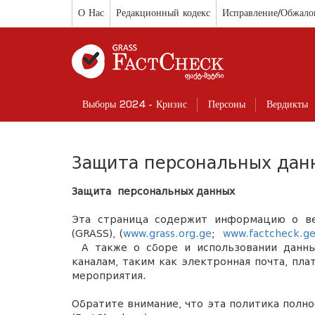
О Нас
Редакционный кодекс
Исправление/Обжало
Выборы 2024 - Кризис
Персоны
Вердикты
Защита персональных дан
Защита персональных данных
Эта страница содержит информацию о ве
(GRASS)
,
(
www.grass.org.ge
;
www.factcheck.g
А также
о
сбор
е
и использовании данны
каналам, таким как электронная почта, пл
мероприятия.
Обратите внимание, что эта политика полн