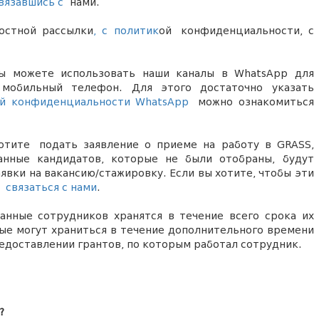
вязавшись с
нами.
остной рассылки
,
с
политик
ой
конфиденциальности
, с
 можете использовать наши каналы в WhatsApp для
 мобильный телефон. Для этого достаточно указать
ой конфиденциальности WhatsApp
можно ознакомиться
 хотите
подать заявление о приеме на работу в GRASS,
анные кандидатов, которые не были отобраны, будут
аявки на вакансию/стажировку. Если вы хотите, чтобы эти
е
связаться с нами
.
анные сотрудников хранятся в течение всего срока их
ные могут храниться в течение дополнительного времени
редоставлении грантов, по которым работал сотрудник.
?