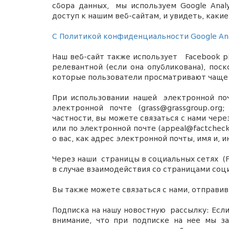
сбора данных
,
мы используем Google Anal
доступ к нашим веб-сайтам, и увидеть, каки
С Политикой конфиденциальности Google Ana
Наш веб-сайт также использует
Facebook
pi
релевантной (если она опубликована), поск
которые пользователи просматривают чаще
При использовании нашей
электронной почт
электронной почте (
grass@grassgroup.or
частности, вы можете связаться с нами через
или по электронной почте (appeal@factcheck
о вас, как
ад
рес электронной почты,
и
мя и,
и
Через наши
страницы в социальных сетях
(
в случае взаимодействия со страницами со
Вы также можете связаться с нами, отправи
Подписка на нашу новостную
рассылку: Есл
внимание, что при подписке на нее мы з