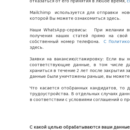
отказаться от его принятия в любое время,
с
Mailchimp
используется для отправки нов
которой Вы можете
ознакомиться
здесь.
Наш
и
WhatsApp-сервисы
:
При желании вы
получения наших статей прямо на свой
собственный номер телефона.
С Политик
здесь.
Заявки на вакансию/стажировку: Если вы
соответствующие данные, в том числе д
храниться в течение 2 лет после закрытия з
данные были уничтожены раньше, вы может
Что касается отобранных кандидатов, то д
трудоустройства. В отдельных случаях дан
в соответствии с условиями соглашений о п
С какой целью обрабатываются ваши данные