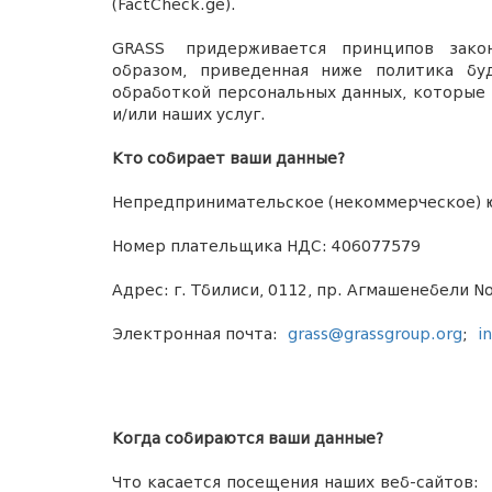
(
FactCheck
.
ge
).
GRASS
придерживается принципов зако
образом, приведенная ниже политика б
обработкой персональных данных
,
которые 
и/или наших услуг.
Кто собирает ваши данные?
Непредпринимательское (некоммерческое) 
Номер плательщика НДС: 406077579
Адрес: г. Тбилиси, 0112, пр. Агмашенебели No
Электронная почта:
grass
@
grassgroup
.
org
;
i
Когда собираются ваши данные?
Что касается посещения наших веб-сайтов