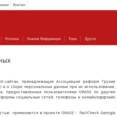
вания
Контакт
Регионы
Ложная Информация
Темы
Другое
ных
б-сайтах, принадлежащих Ассоциации реформ Грузии
e
)
и о
сбор
е
персональных данных при их использовании
,
х, предоставленных пользователями GRASS по другим
атформы социальных сетей, телефоны и онлайн/оффлайн
остью применяется
в
проекте GRASS -
FactCheck Georgia