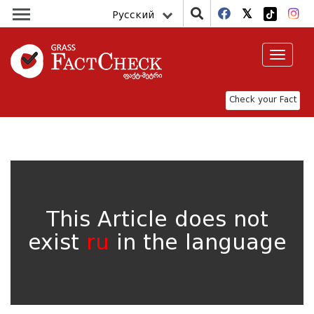
Русский
Toggle
navigat
Check your Fact
This Article does not
exist
ru
in the language