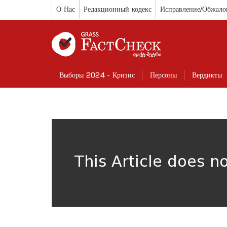
О Нас
Редакционный кодекс
Исправление/Обжало
Выборы 2024 - Кризис
Персоны
Вердикты
This Article does n