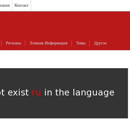
вания
Контакт
Регионы
Ложная Информация
Темы
Другое
ot exist
ru
in the language