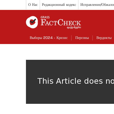
О Нас
Редакционный кодекс
Исправление/Обжало
Выборы 2024 - Кризис
Персоны
Вердикты
This Article does n