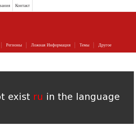
вания
Контакт
Регионы
Ложная Информация
Темы
Другое
ot exist
ru
in the language