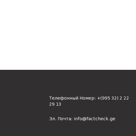
Телефонный Номер:
+(995 32) 2 22
29 13
Эл. Почта:
info@factcheck.ge