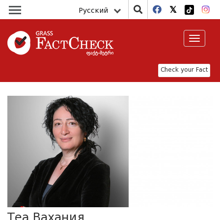
Русский
Toggle
navigat
Check your Fact
Теа Вахания