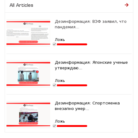
All Articles
Дезинформация: ВЭФ заявил, что
пандемия...
Ложь
Дезинформация: Японские ученые
утверждаю...
Ложь
Дезинформация: Спортсменка
внезапно умер...
Ложь