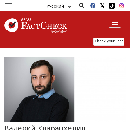
Русский
Toggle
navigat
Check your Fact
Валерий Кварацхелия