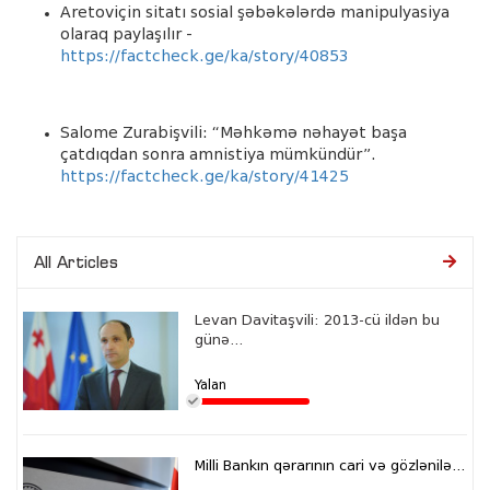
Aretoviçin sitatı sosial şəbəkələrdə manipulyasiya
olaraq paylaşılır -
https://factcheck.ge/ka/story/40853
Salome Zurabişvili: “Məhkəmə nəhayət başa
çatdıqdan sonra amnistiya mümkündür”.
https://factcheck.ge/ka/story/41425
All Articles
Levan Davitaşvili: 2013-cü ildən bu
günə...
Yalan
Milli Bankın qərarının cari və gözlənilə...