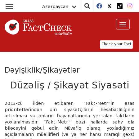
Azərbaycan
Toggle
navigat
Check your Fact
Dəyişiklik/Şikayətlər
Düzəliş / Şikayət Siyasəti
2013-cü ildən etibarən “Fakt-Metr”in əsas
prioritetlərindən biri siyasətçilərin hesabatlılığının
artırılması və onların bəyanatlarında yer alan faktların
yoxlanılmasıdır. “Fakt-Metr” bəzi hallarda səhv ola
biləcəyini qəbul edir. Müvafiq olaraq, yoxladığımız
açıqlamaların müəllifləri (və ya hər hansı maraqlı şəxs)