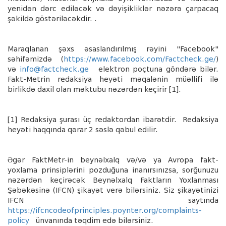
yenid
ə
n d
ə
rc edil
ə
c
ə
k v
ə
d
ə
yişiklikl
ə
r n
ə
z
ə
r
ə
çarpacaq
ş
ə
kild
ə
göst
ə
ril
ə
c
ə
kdir. .
Maraqlanan şəxs əsaslandırılmış rəyini "Facebook"
səhifəmizdə (
https://www.facebook.com/Factcheck.ge/
)
və
info@factcheck.ge
elektron poçtuna göndərə bilər.
Fakt-Metrin redaksiya heyəti məqalənin müəllifi ilə
birlikdə daxil olan məktubu nəzərdən keçirir [1].
[1] Redaksiya şurası üç redaktordan ibarətdir.
Redaksiya
heyəti haqqında qərar 2 səslə qəbul edilir.
Ə
g
ə
r FaktMetr-in beyn
ə
lxalq v
ə
/v
ə
ya Avropa fakt-
yoxlama prinsipl
ə
rini pozdu
ğ
una inan
ı
rs
ı
n
ı
zsa, sor
ğ
unuzu
n
ə
z
ə
rd
ə
n ke
ç
ir
ə
c
ə
k Beyn
ə
lxalq Faktlar
ı
n Yoxlanmas
ı
Ş
ə
b
ə
k
ə
sin
ə
(IFCN)
ş
ikay
ə
t ver
ə
bil
ə
rsiniz. Siz
ş
ikay
ə
tinizi
IFCN sayt
ı
nda
https://ifcncodeofprinciples.poynter.org/complaints-
policy
ü
nvan
ı
nda t
ə
qdim ed
ə
bil
ə
rsiniz.