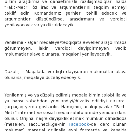
bizim araşdırma və qənaətimizlə razılaşmadıqları halda
“Fakt-Metr” öz irad və arqumentlərini təqdim etməyi
təklif edir. Komandamız şərhləri təhlil edəcək və
arqumentlər düzgündürsə, araşdırmanı və verdiqti
yeniləyəcəyik və ya düzəldəcəyik.
Yeniləmə - Əgər məqaləyə/tədqiqata əvvəllər araşdırmada
görünməyən, lakin verdiqti dəyişdirməyən vacib
məlumatlar əlavə olunarsa, məqaləni yeniləyəcəyik.
Dəzəliş – Məqalədə verdiqti dəyişdirən məlumatlar əlavə
olunarsa, məqaləyə düzəliş edəcəyik.
Yenil
ə
nmiş v
ə
ya düz
ə
liş edilmiş m
ə
qal
ə
kimin t
ə
l
ə
bi il
ə
v
ə
ya hansı s
ə
b
ə
bd
ə
n yenil
ə
ndiyi/düz
ə
liş edildiyi nəzərə
çarpaçaq yerdə göst
ə
rilir. H
ə
mçinin, analoji yazılar “Fact-
Metr” internet v
ə
sosial media s
ə
hif
ə
l
ə
rind
ə
yenid
ə
n d
ə
rc
olunur. Orijinal n
ə
şr
ə
d
ə
yişiklik etm
ə
k mümkün olmadıqda
(m
ə
s
ə
l
ə
n, FactCheck.ge-nin
Facebook
-d
ə
d
ə
rc olunan
m
ə
lumat) material orijinalla eyni formatda v
ə
kanalda