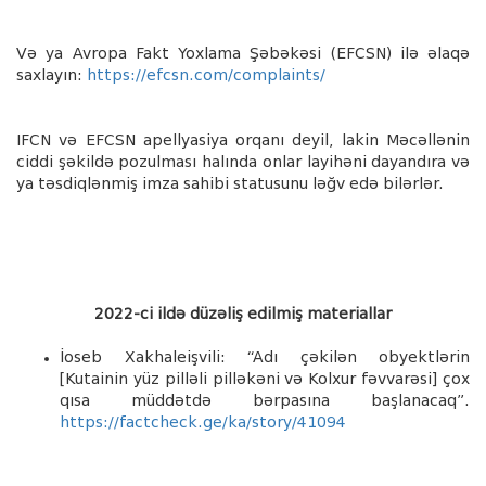
V
ə
ya Avropa Fakt Yoxlama
Ş
ə
b
ə
k
ə
si (EFCSN) il
ə
ə
laq
ə
saxlay
ı
n:
https://efcsn.com/complaints/
IFCN v
ə
EFCSN apellyasiya orqan
ı
deyil, lakin M
ə
c
ə
ll
ə
nin
ciddi
ş
ə
kild
ə
pozulmas
ı
hal
ı
nda onlar layih
ə
ni dayand
ı
ra v
ə
ya t
ə
sdiql
ə
nmi
ş
imza sahibi statusunu l
ə
ğ
v ed
ə
bil
ə
rl
ə
r.
2022-ci ildə düzəliş edilmiş materiallar
İoseb Xakhaleişvili: “Adı çəkilən obyektlərin
[Kutainin yüz pilləli pilləkəni və Kolxur fəvvarəsi] çox
qısa müddətdə bərpasına başlanacaq”.
https://factcheck.ge/ka/story/41094