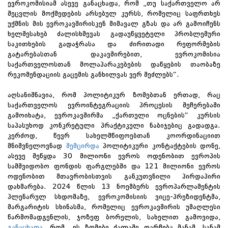
ევროკომისიამ ასევე განაცხადა, რომ „თუ საქართველო არ
შეცვლის მოქმედების არსებულ კურსს, რომელიც საფრთხეს
უქმნის მის ევროკავშირისკენ მიმავალ გზას და არ გამოიჩენს
ხელშესახებ ძალისხმევას გადაუწყვეტელი პრობლემური
საკითხების გადაჭრასა და ძირითადი რეფორმების
გატარებასთან დაკავშირებით, ევროკომისია
საქართველოსთან მოლაპარაკებების დაწყების თაობაზე
რეკომენდაციის გაცემის განხილვას ვერ შეძლებს“.
აღსანიშნავია, რომ პოლიტიკურ ზომებთან ერთად, რაც
საქართველოს ევროინტეგრაციის პროცესის შეჩერებაში
გამოიხატა, ევროკავშირმა „ქართული ოცნების“ კურსის
საპასუხოდ კონკრეტული პრაქტიკული ნაბიჯებიც გადადგა.
კერძოდ, წევრ სახელმწიფოებთან კოორდინაციით
მნიშვნელოვნად
შემცირდა
პოლიტიკური კონტაქტების დონე,
ასევე შეწყდა 30 მილიონი ევროს ოდენობით ევროპის
სამშვიდობო ფონდის ფარგლებში და 121 მილიონი ევროს
ოდენობით მთავრობისთვის განკუთვნილი პირდაპირი
დახმარება. 2024 წლის 13 ნოემბერს ევროპარლამენტის
პლენარულ სხდომაზე, ევროკომისიის ვიცე-პრეზიდენტმა,
მარგარიტის სხინასმა, რომელიც ევროკავშირის უმაღლესი
წარმომადგენლის, ჯოზეფ ბორელის, სახელით გამოვიდა,
განაცხადა
, რომ „ეს ზომები ძალაში დარჩება მანამ, სანამ