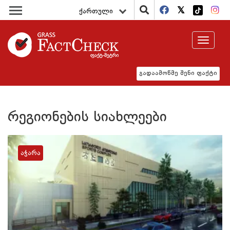
ქართული
Toggle
navigat
გადაამოწმე შენი ფაქტი
რეგიონების სიახლეები
აჭარა