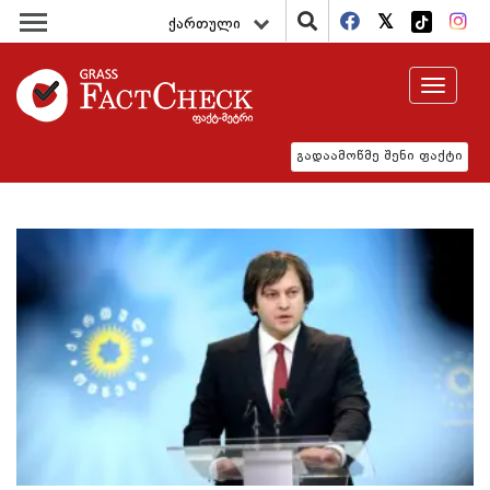
ქართული
Toggle
navigat
გადაამოწმე შენი ფაქტი