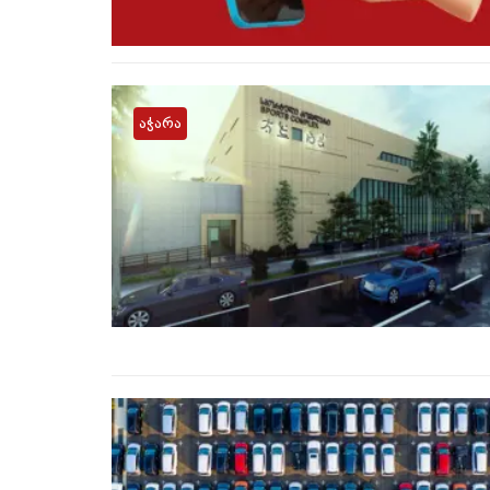
აჭარა