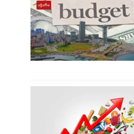
აჭარა